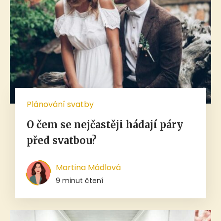
Plánování svatby
O čem se nejčastěji hádají páry
před svatbou?
Martina Mádlová
9 minut čtení