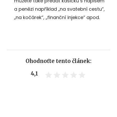
můžete také předat kasičku s nápisem
a penězi například „na svatební cestu“,
„na kočárek“, „finanční injekce“ apod.
Ohodnoťte tento článek:
4,1