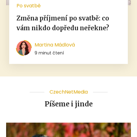
Po svatbě
Změna příjmení po svatbě: co
vám nikdo dopředu neřekne?
Martina Mádlová
9 minut čtení
CzechNetMedia
Píšeme i jinde