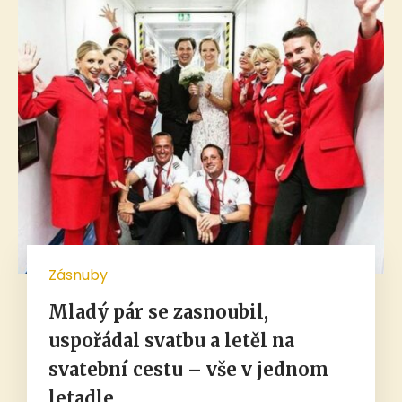
Zásnuby
Mladý pár se zasnoubil,
uspořádal svatbu a letěl na
svatební cestu – vše v jednom
letadle