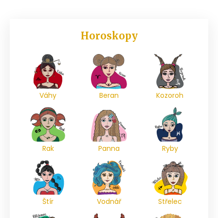
Horoskopy
Váhy
Beran
Kozoroh
Rak
Panna
Ryby
Štír
Vodnář
Střelec