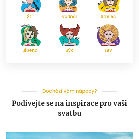
Štír
Vodnář
Střelec
Blíženci
Býk
Lev
Dochází vám nápady?
Podívejte se na inspirace pro vaši
svatbu