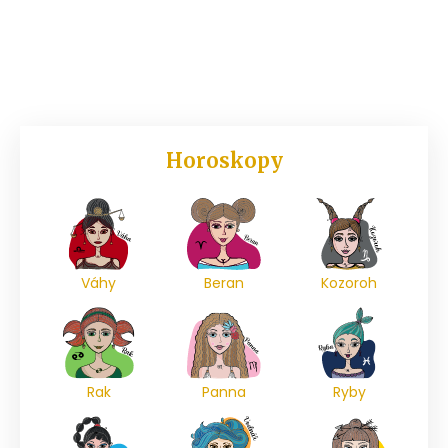
Horoskopy
Váhy
Beran
Kozoroh
Rak
Panna
Ryby