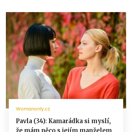
Womanonly.cz
Pavla (34): Kamarádka si myslí,
že mám něco s jejím manželem