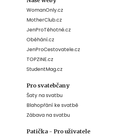
Naše weby
WomanOnly.cz
MotherClub.cz
JenProTěhotné.cz
Oběhání.cz
JenProCestovatele.cz
TOPZINE.cz
StudentMag.cz
Pro svatebčany
Šaty na svatbu
Blahopřání ke svatbě
Zábava na svatbu
Patička - Pro uživatele