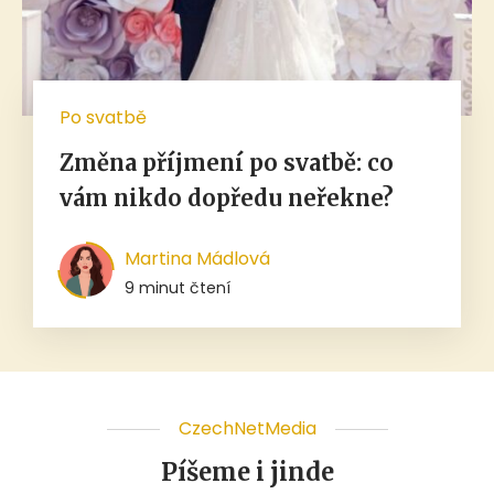
Po svatbě
Změna příjmení po svatbě: co
vám nikdo dopředu neřekne?
Martina Mádlová
9 minut čtení
CzechNetMedia
Píšeme i jinde