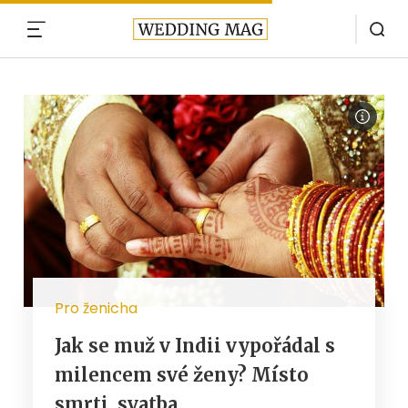
MENU
Pro ženicha
Jak se muž v Indii vypořádal s
milencem své ženy? Místo
smrti, svatba