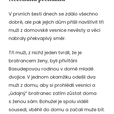
V prvních šesti dnech se zdálo všechno
dobré, ale pak jejich dům přišli navštívit tři
muži z domovské vesnice nevěsty a věci
nabraly překvapivý směr.
Tři muži, z nichž jeden tvrdil, že je
bratrancem ženy, byli přivítáni
Basudepovou rodinou v domě mladé
dvojice. V jednom okamžiku odešli dva
muži z domu, aby si prohlédli vesnici a
„údajný“ bratranec zatím zůstat doma
s ženou sám. Bohužel je spolu viděli
sousedi, vběhli do domu a začali muže bít.