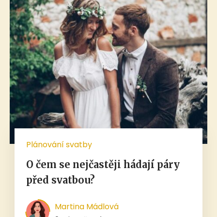
Plánování svatby
O čem se nejčastěji hádají páry
před svatbou?
Martina Mádlová