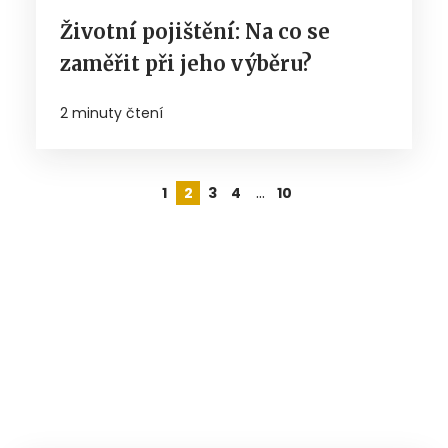
Životní pojištění: Na co se
zaměřit při jeho výběru?
2 minuty čtení
…
1
2
3
4
10