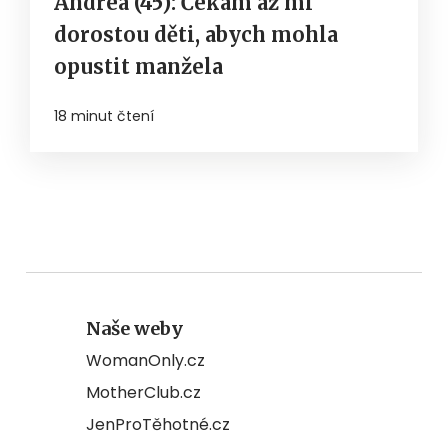
Andrea (45): Čekám až mi
dorostou děti, abych mohla
opustit manžela
18 minut čtení
Naše weby
WomanOnly.cz
MotherClub.cz
JenProTěhotné.cz