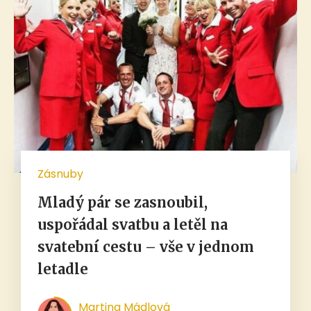
Zásnuby
Mladý pár se zasnoubil,
uspořádal svatbu a letěl na
svatební cestu – vše v jednom
letadle
Martina Mádlová