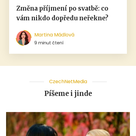
Změna příjmení po svatbě: co
vám nikdo dopředu neřekne?
Martina Mádlová
9 minut čtení
CzechNetMedia
Píšeme i jinde