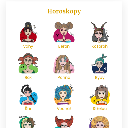
Horoskopy
Váhy
Beran
Kozoroh
Rak
Panna
Ryby
Štír
Vodnář
Střelec