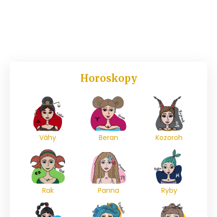
Horoskopy
Váhy
Beran
Kozoroh
Rak
Panna
Ryby