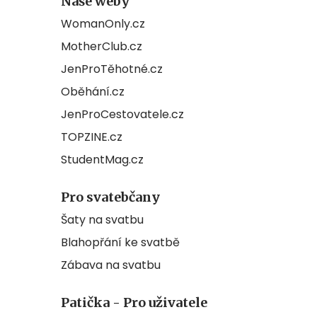
Naše weby
WomanOnly.cz
MotherClub.cz
JenProTěhotné.cz
Oběhání.cz
JenProCestovatele.cz
TOPZINE.cz
StudentMag.cz
Pro svatebčany
Šaty na svatbu
Blahopřání ke svatbě
Zábava na svatbu
Patička - Pro uživatele