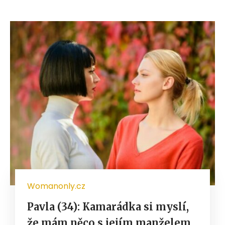
Womanonly.cz
Pavla (34): Kamarádka si myslí,
že mám něco s jejím manželem