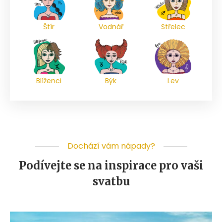
Štír
Vodnář
Střelec
Blíženci
Býk
Lev
Dochází vám nápady?
Podívejte se na inspirace pro vaši
svatbu