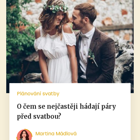
Plánování svatby
O čem se nejčastěji hádají páry
před svatbou?
Martina Mádlová