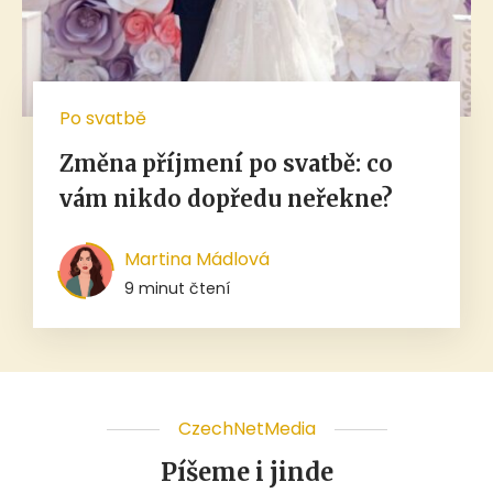
Po svatbě
Změna příjmení po svatbě: co
vám nikdo dopředu neřekne?
Martina Mádlová
9 minut čtení
CzechNetMedia
Píšeme i jinde