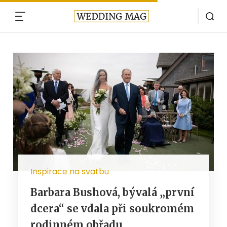
MENU
Inspirace na svatbu
Barbara Bushová, bývalá „první
dcera“ se vdala při soukromém
rodinném obřadu