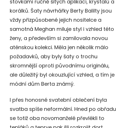
stovkami ručně šitých aplikací, krystalů a
korálků. Šaty návrhářky Berty Balilty jsou
vždy přizpůsobené jejich nositelce a
samotná Meghan miluje styl i vzhled této
ženy, a především si zamilovala novou
aténskou kolekci. Měla jen několik málo
požadavků, aby byly šaty o trochu
skromnější oproti původnímu originálu,
ale důležitý byl okouzlující vzhled, a tím je
módní dům Berta známý.
I přes honosné svatební oblečení byla
svatba spíše neformální. Hned po obřadu
se totiž oba novomanželé převlékli to
tepláků a teprve pak šli rozkrojit dort.