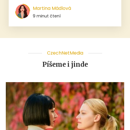
Martina Mádlová
9 minut čtení
CzechNetMedia
Píšeme i jinde