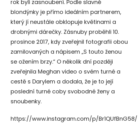
rok byli zasnoubení. Podle slavné
blondýnky je přímo ideálním partnerem,
který jí neustále obklopuje květinami a
drobnými dárečky. Zásnuby proběhli 10.
prosince 2017, kdy zveřejnil fotografii obou
zamilovaných a nápisem „S touto ženou
se ožením brzy.“ O několik dní později
zveřejnila Meghan video o svém turné a
cestě s Darylem a dodala, že je to její
poslední turné coby svobodné ženy a
snoubenky.
https://www.instagram.com/p/Br1QUfBnG58/