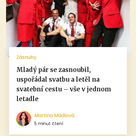
Zásnuby
Mladý pár se zasnoubil,
uspořádal svatbu a letěl na
svatební cestu – vše v jednom
letadle
Martina Mádlová
5 minut čtení