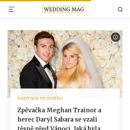
MENU
Inspirace na svatbu
Zpěvačka Meghan Trainor a
herec Daryl Sabara se vzali
těsně před Vánoci. Jaká byla