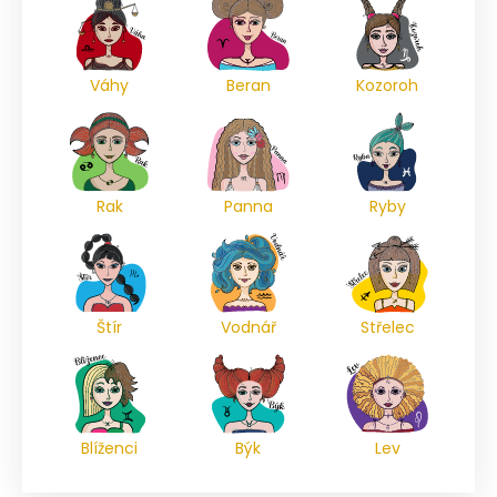
Váhy
Beran
Kozoroh
Rak
Panna
Ryby
Štír
Vodnář
Střelec
Blíženci
Býk
Lev