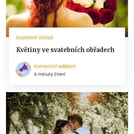
Svatební obřad
Květiny ve svatebních obřadech
Komerční sdělení
4 minuty čtení