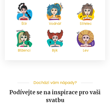
Štír
Vodnář
Střelec
Blíženci
Býk
Lev
Dochází vám nápady?
Podívejte se na inspirace pro vaši
svatbu