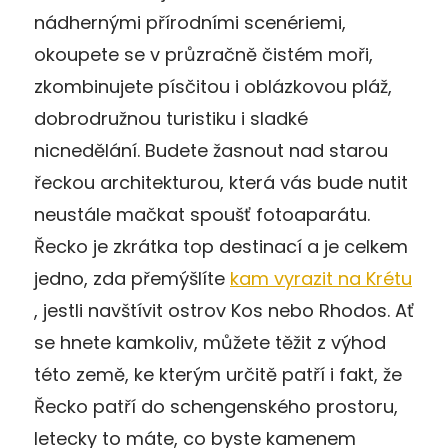
nádhernými přírodními scenériemi,
okoupete se v průzračně čistém moři,
zkombinujete písčitou i oblázkovou pláž,
dobrodružnou turistiku i sladké
nicnedělání. Budete žasnout nad starou
řeckou architekturou, která vás bude nutit
neustále mačkat spoušť fotoaparátu.
Řecko je zkrátka top destinací a je celkem
jedno, zda přemýšlíte
kam vyrazit na Krétu
, jestli navštívit ostrov Kos nebo Rhodos. Ať
se hnete kamkoliv, můžete těžit z výhod
této země, ke kterým určitě patří i fakt, že
Řecko patří do schengenského prostoru,
letecky to máte, co byste kamenem