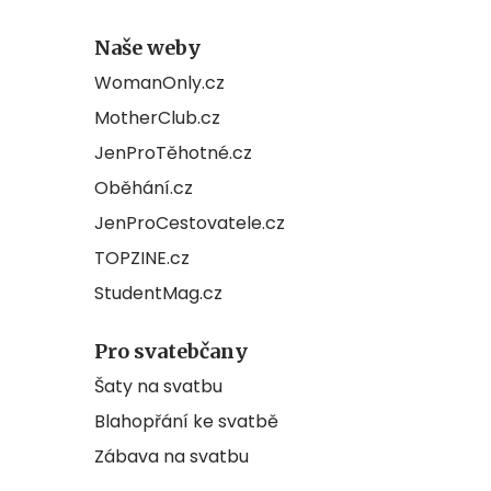
Naše weby
WomanOnly.cz
MotherClub.cz
JenProTěhotné.cz
Oběhání.cz
JenProCestovatele.cz
TOPZINE.cz
StudentMag.cz
Pro svatebčany
Šaty na svatbu
Blahopřání ke svatbě
Zábava na svatbu