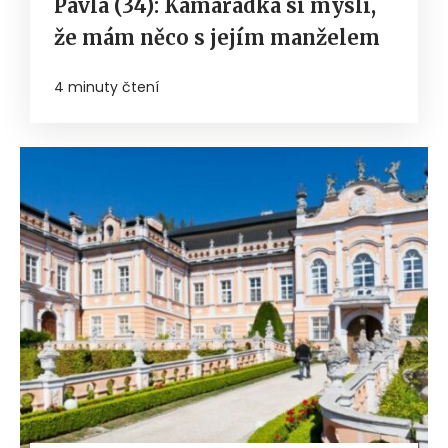
Pavla (34): Kamarádka si myslí,
že mám něco s jejím manželem
4 minuty čtení