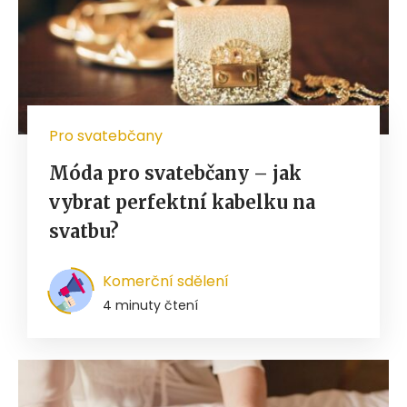
Pro svatebčany
Móda pro svatebčany – jak
vybrat perfektní kabelku na
svatbu?
Komerční sdělení
4 minuty čtení