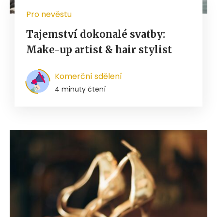
Pro nevěstu
Tajemství dokonalé svatby:
Make-up artist & hair stylist
Komerční sdělení
4 minuty čtení