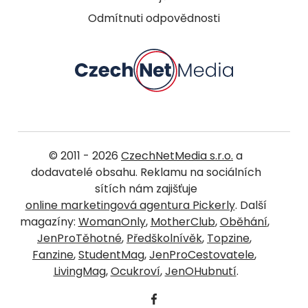
Odmítnuti odpovědnosti
© 2011 - 2026
CzechNetMedia s.r.o.
a
dodavatelé obsahu. Reklamu na sociálních
sítích nám zajišťuje
online marketingová agentura Pickerly
. Další
magazíny:
WomanOnly
,
MotherClub
,
Oběhání
,
JenProTěhotné
,
Předškolnívěk
,
Topzine
,
Fanzine
,
StudentMag
,
JenProCestovatele
,
LivingMag
,
Ocukroví
,
JenOHubnutí
.