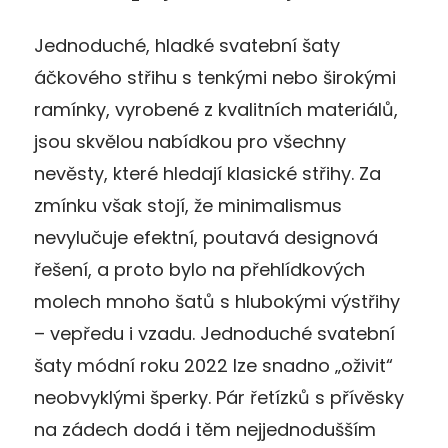
Jednoduché, hladké svatební šaty
áčkového střihu s tenkými nebo širokými
ramínky, vyrobené z kvalitních materiálů,
jsou skvělou nabídkou pro všechny
nevěsty, které hledají klasické střihy. Za
zmínku však stojí, že minimalismus
nevylučuje efektní, poutavá designová
řešení, a proto bylo na přehlídkových
molech mnoho šatů s hlubokými výstřihy
– vepředu i vzadu. Jednoduché svatební
šaty módní roku 2022 lze snadno „oživit“
neobvyklými šperky. Pár řetízků s přívěsky
na zádech dodá i těm nejjednodušším