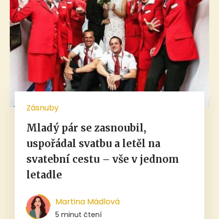
Zásnuby
Mladý pár se zasnoubil,
uspořádal svatbu a letěl na
svatební cestu – vše v jednom
letadle
Martina Mádlová
5 minut čtení