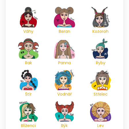
Váhy
Beran
Kozoroh
Rak
Panna
Ryby
Štír
Vodnář
Střelec
Blíženci
Býk
Lev