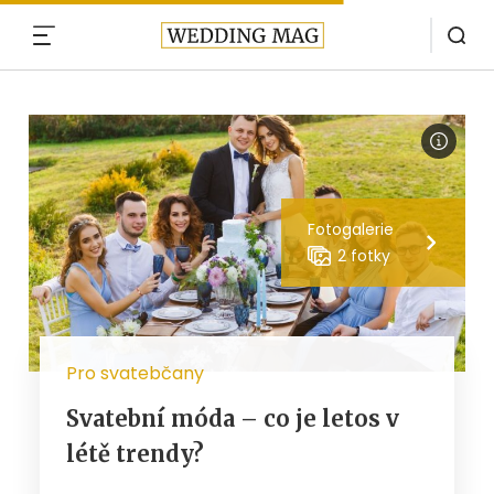
MENU
Fotogalerie
2 fotky
Pro svatebčany
Svatební móda – co je letos v
létě trendy?