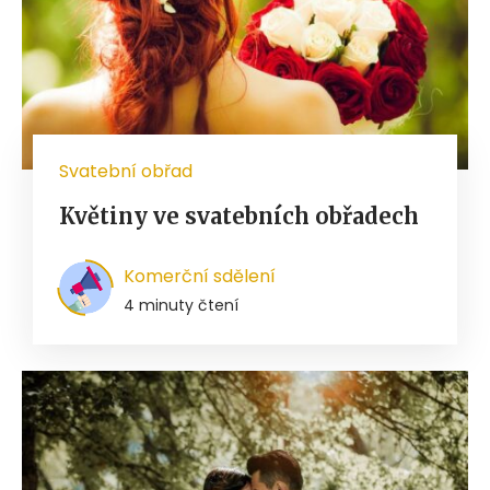
Svatební obřad
Květiny ve svatebních obřadech
Komerční sdělení
4 minuty čtení