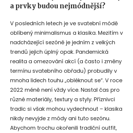
a prvky budou nejmódnější?
V posledních letech je ve svatební módě
oblíbený minimalismus a klasika. Mezitím v
nadcházející sezóně je jedním z velkých
trendů jejich úplný opak. Pandemická
realita a omezování akcí (a často i změny
termínu svatebního obřadu) probudily v
mnoha lidech touhu „obléknout se“. V roce
2022 méně není vždy více. Nastal čas pro
různé materiály, textury a styly. Příznivci
tradic si však mohou vydechnout – klasika
nikdy nevyjde z módy ani tuto sezónu.
Abychom trochu okořenili tradiční outfit,