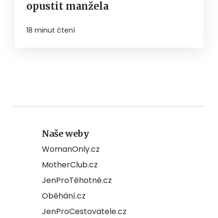
opustit manžela
18 minut čtení
Naše weby
WomanOnly.cz
MotherClub.cz
JenProTěhotné.cz
Oběhání.cz
JenProCestovatele.cz