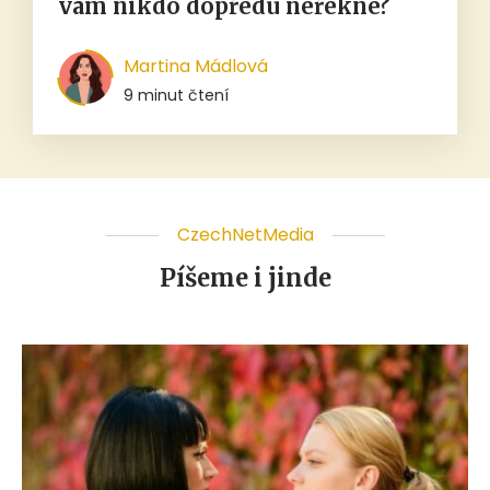
vám nikdo dopředu neřekne?
Martina Mádlová
9 minut čtení
CzechNetMedia
Píšeme i jinde