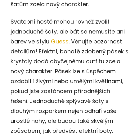
šatům zcela nový charakter.
Svatební hosté mohou rovněž zvolit
jednoduché šaty, ale bát se nemusíte ani
barev ve stylu
Guess
. Věnujte pozornost
detailům! Efektní, bohatě zdobený pásek s
krystaly dodá obyčejnému outfitu zcela
nový charakter. Pásek lze s úspěchem
ozdobit i živými nebo umělými květinami,
pokud jste zastáncem přírodnějších
řešení. Jednoduché splývavé šaty s
dlouhým rozparkem nejen odhalí vaše
urostlé nohy, ale budou také skvělým
způsobem, jak předvést efektní boty.