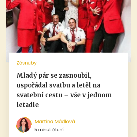
Zásnuby
Mladý pár se zasnoubil,
uspořádal svatbu a letěl na
svatební cestu – vše v jednom
letadle
Martina Mádlová
5 minut čtení