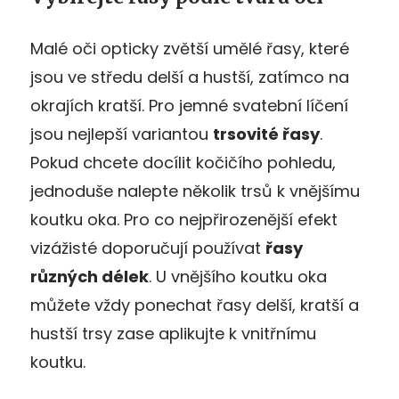
Malé oči opticky zvětší umělé řasy, které
jsou ve středu delší a hustší, zatímco na
okrajích kratší. Pro jemné svatební líčení
jsou nejlepší variantou
trsovité řasy
.
Pokud chcete docílit kočičího pohledu,
jednoduše nalepte několik trsů k vnějšímu
koutku oka. Pro co nejpřirozenější efekt
vizážisté doporučují používat
řasy
různých délek
. U vnějšího koutku oka
můžete vždy ponechat řasy delší, kratší a
hustší trsy zase aplikujte k vnitřnímu
koutku.