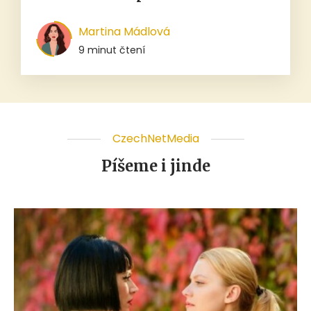
Martina Mádlová
9 minut čtení
CzechNetMedia
Píšeme i jinde