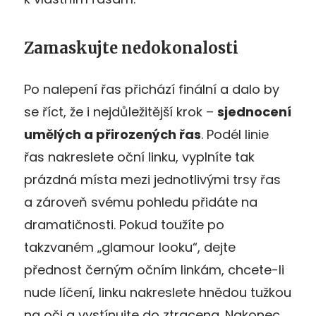
Zamaskujte nedokonalosti
Po nalepení řas přichází finální a dalo by
se říct, že i nejdůležitější krok –
sjednocení
umělých a přirozených řas
. Podél linie
řas nakreslete oční linku, vyplníte tak
prázdná místa mezi jednotlivými trsy řas
a zároveň svému pohledu přidáte na
dramatičnosti. Pokud toužíte po
takzvaném „glamour looku“, dejte
přednost černým očním linkám, chcete-li
nude líčení, linku nakreslete hnědou tužkou
na oči a vystínujte do ztracena. Nakonec