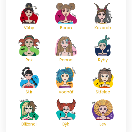
Váhy
Beran
Kozoroh
Rak
Panna
Ryby
Štír
Vodnář
Střelec
Blíženci
Býk
Lev