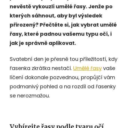
nevěstě vykouzlí umělé řasy. Jenže po
kterých sáhnout, aby byl výsledek
přirozený? Přečtěte si, jak vybrat umělé
řasy, které padnou vašemu typu očí, i
jak je správně aplikovat.
Svatební den je přesně tou příležitostí, kdy
řasenka zkrátka nestačí.
Umělé řasy
vaše
líčení dokonale pozvednou, propůjčí vám
podmanivý pohled a na rozdíl od řasenky
se nerozmažou.
Vybírejte řasy podle tvaru očí