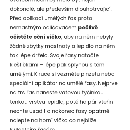
dokonalé, ale především dlouhotrvající.
Před aplikací umělých řas proto
nemastným odličovačem
pečlivě
očistěte oční víčko
, aby na něm nebyly
žádné zbytky mastnoty a lepidlo na něm
tak lépe drželo. Svoje řasy natočte
kleštičkami – lépe pak splynou s těmi
umělými. K ruce si vezměte pinzetu nebo
speciální aplikátor na umělé řasy. Nejprve
na trs řas naneste vatovou tyčinkou
tenkou vrstvu lepidla, poté ho pár vteřin
nechte usadit a nakonec řasy opatrně
nalepte na horní víčko co nejblíže
k vlastním řasám.