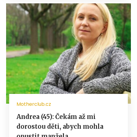
Motherclub.cz
Andrea (45): Čekám až mi
dorostou děti, abych mohla
opustit manžela