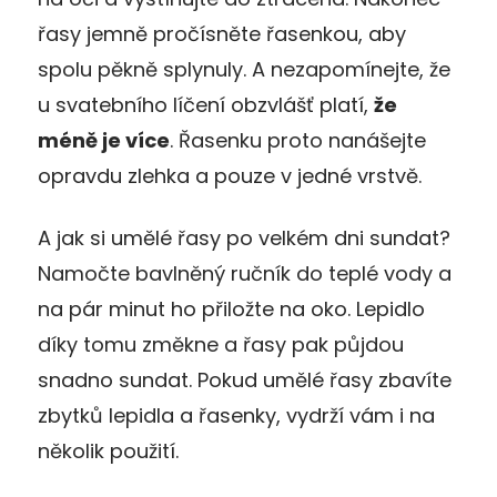
řasy jemně pročísněte řasenkou, aby
spolu pěkně splynuly. A nezapomínejte, že
u svatebního líčení obzvlášť platí,
že
méně je více
. Řasenku proto nanášejte
opravdu zlehka a pouze v jedné vrstvě.
A jak si umělé řasy po velkém dni sundat?
Namočte bavlněný ručník do teplé vody a
na pár minut ho přiložte na oko. Lepidlo
díky tomu změkne a řasy pak půjdou
snadno sundat. Pokud umělé řasy zbavíte
zbytků lepidla a řasenky, vydrží vám i na
několik použití.