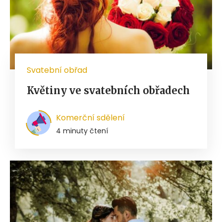
Svatební obřad
Květiny ve svatebních obřadech
Komerční sdělení
4 minuty čtení