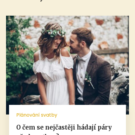
Plánování svatby
O čem se nejčastěji hádají páry