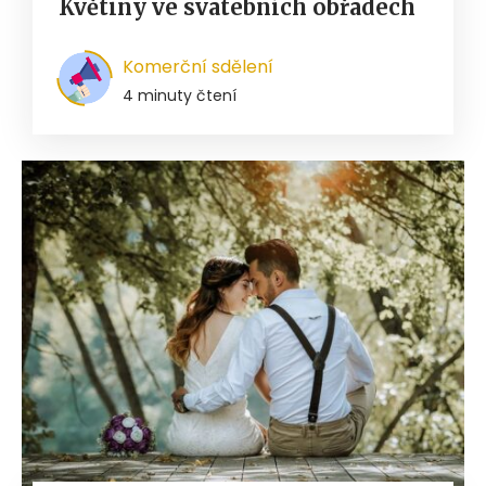
Květiny ve svatebních obřadech
Komerční sdělení
4 minuty čtení