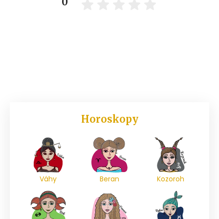
0
Horoskopy
Váhy
Beran
Kozoroh