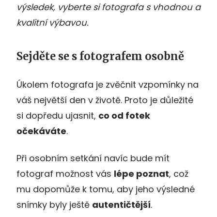
výsledek, vyberte si fotografa s vhodnou a
kvalitní výbavou.
Sejděte se s fotografem osobně
Úkolem fotografa je zvěčnit vzpomínky na
váš největší den v životě. Proto je důležité
si dopředu ujasnit,
co od fotek
očekáváte
.
Při osobním setkání navíc bude mít
fotograf možnost vás
l
épe poznat
, což
mu dopomůže k tomu, aby jeho výsledné
snímky byly ještě
autentičtější
.