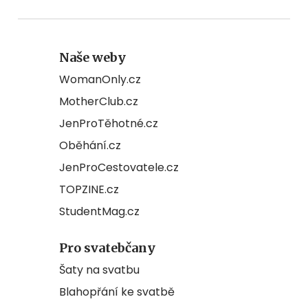
Naše weby
WomanOnly.cz
MotherClub.cz
JenProTěhotné.cz
Oběhání.cz
JenProCestovatele.cz
TOPZINE.cz
StudentMag.cz
Pro svatebčany
Šaty na svatbu
Blahopřání ke svatbě