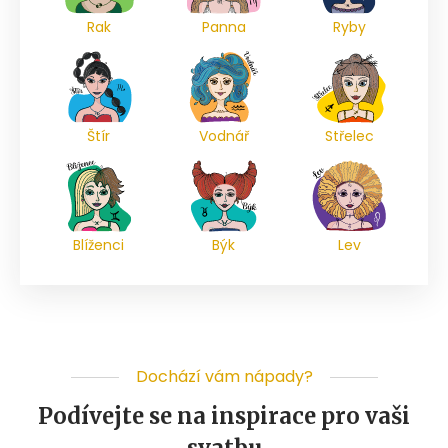
Rak
Panna
Ryby
Štír
Vodnář
Střelec
Blíženci
Býk
Lev
Dochází vám nápady?
Podívejte se na inspirace pro vaši
svatbu