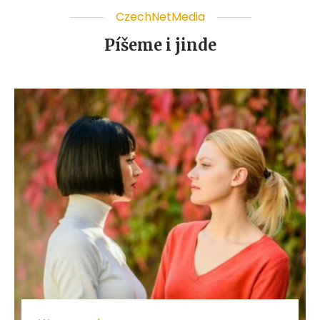
CzechNetMedia
Píšeme i jinde