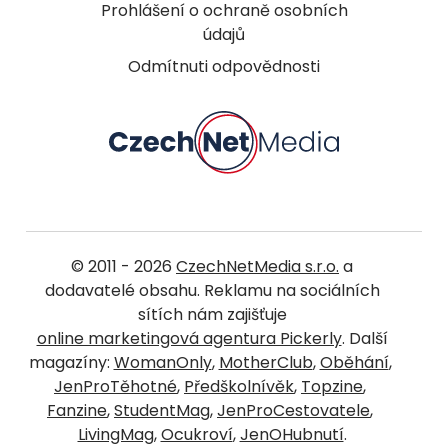
Prohlášení o ochraně osobních
údajů
Odmítnuti odpovědnosti
© 2011 - 2026
CzechNetMedia s.r.o.
a
dodavatelé obsahu. Reklamu na sociálních
sítích nám zajišťuje
online marketingová agentura Pickerly
. Další
magazíny:
WomanOnly
,
MotherClub
,
Oběhání
,
JenProTěhotné
,
Předškolnívěk
,
Topzine
,
Fanzine
,
StudentMag
,
JenProCestovatele
,
LivingMag
,
Ocukroví
,
JenOHubnutí
.