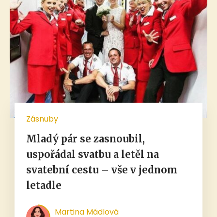
Zásnuby
Mladý pár se zasnoubil,
uspořádal svatbu a letěl na
svatební cestu – vše v jednom
letadle
Martina Mádlová