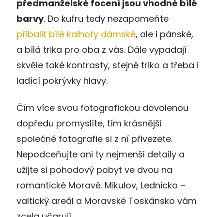
předmanželské focení jsou vhodné bílé
barvy
. Do kufru tedy nezapomeňte
přibalit bílé kalhoty dámské
, ale i pánské,
a bílá trika pro oba z vás. Dále vypadají
skvěle také kontrasty, stejné triko a třeba i
ladící pokrývky hlavy.
Čím více svou fotografickou dovolenou
dopředu promyslíte, tím krásnější
společné fotografie si z ní přivezete.
Nepodceňujte ani ty nejmenší detaily a
užijte si pohodový pobyt ve dvou na
romantické Moravě. Mikulov, Lednicko –
valtický areál a Moravské Toskánsko vám
zcela učarují.