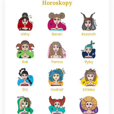
Horoskopy
Váhy
Beran
Kozoroh
Rak
Panna
Ryby
Štír
Vodnář
Střelec