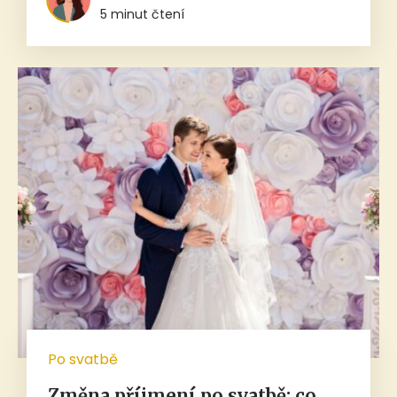
5 minut čtení
Po svatbě
Změna příjmení po svatbě: co