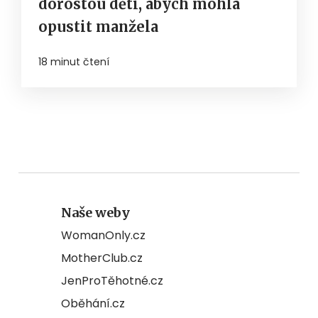
dorostou děti, abych mohla
opustit manžela
18 minut čtení
Naše weby
WomanOnly.cz
MotherClub.cz
JenProTěhotné.cz
Oběhání.cz