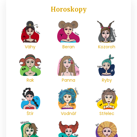
Horoskopy
Váhy
Beran
Kozoroh
Rak
Panna
Ryby
Štír
Vodnář
Střelec