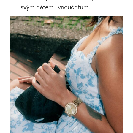
svým dětem i vnoučatům.