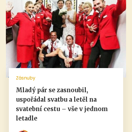
Zásnuby
Mladý pár se zasnoubil,
uspořádal svatbu a letěl na
svatební cestu – vše v jednom
letadle