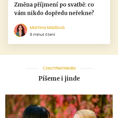
Změna příjmení po svatbě: co
vám nikdo dopředu neřekne?
Martina Mádlová
9 minut čtení
CzechNetMedia
Píšeme i jinde