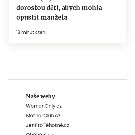
dorostou děti, abych mohla
opustit manžela
18 minut čtení
Naše weby
WomanOnly.cz
MotherClub.cz
JenProTěhotné.cz
Oběhání.cz