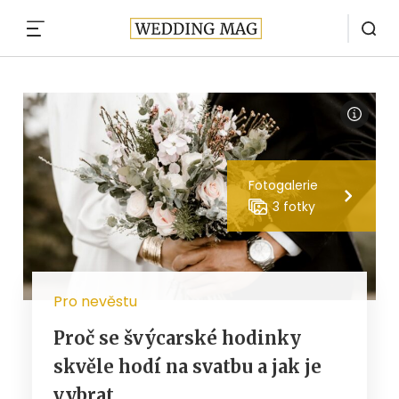
MENU
Fotogalerie
3 fotky
Pro nevěstu
Proč se švýcarské hodinky
skvěle hodí na svatbu a jak je
vybrat