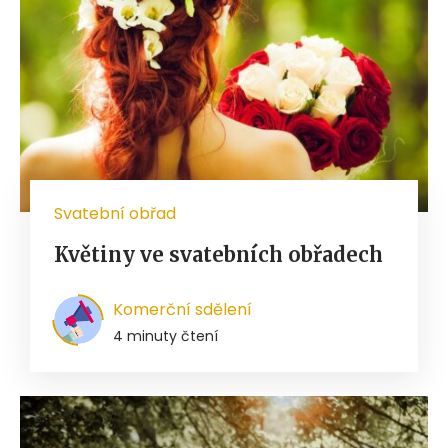
Svatební obřad
Květiny ve svatebních obřadech
Komerční sdělení
4 minuty čtení