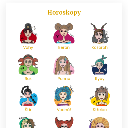
Horoskopy
Váhy
Beran
Kozoroh
Rak
Panna
Ryby
Štír
Vodnář
Střelec