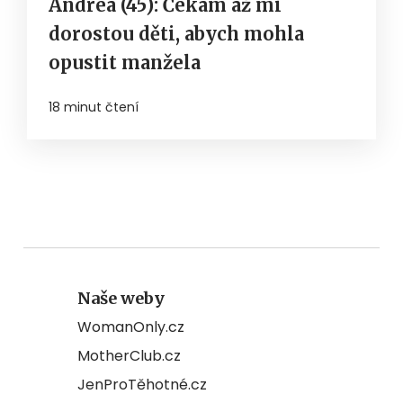
Andrea (45): Čekám až mi
dorostou děti, abych mohla
opustit manžela
18 minut čtení
Naše weby
WomanOnly.cz
MotherClub.cz
JenProTěhotné.cz