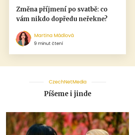
Změna příjmení po svatbě: co
vám nikdo dopředu neřekne?
Martina Mádlová
9 minut čtení
CzechNetMedia
Píšeme i jinde