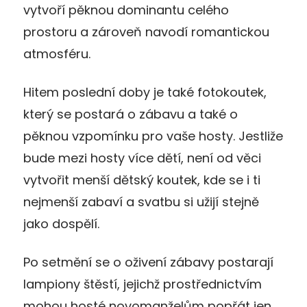
vytvoří pěknou dominantu celého
prostoru a zároveň navodí romantickou
atmosféru.
Hitem poslední doby je také fotokoutek,
který se postará o zábavu a také o
pěknou vzpomínku pro vaše hosty. Jestliže
bude mezi hosty více dětí, není od věci
vytvořit menší dětský koutek, kde se i ti
nejmenší zabaví a svatbu si užijí stejně
jako dospělí.
Po setmění se o oživení zábavy postarají
lampiony štěstí, jejichž prostřednictvím
mohou hosté novomanželům popřát jen