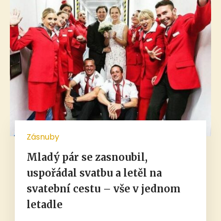
Zásnuby
Mladý pár se zasnoubil,
uspořádal svatbu a letěl na
svatební cestu – vše v jednom
letadle