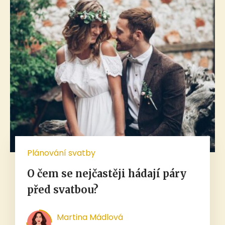
Plánování svatby
O čem se nejčastěji hádají páry
před svatbou?
Martina Mádlová