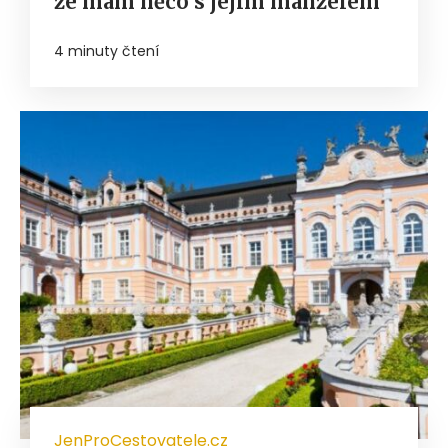
že mám něco s jejím manželem
4 minuty čtení
JenProCestovatele.cz