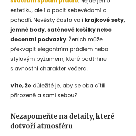
svatební spodní prádlo
. Nejde jen o
estetiku, ale i o pocit sebevědomí a
pohodlí. Nevěsty často volí
krajkové sety,
jemné body, saténové košilky nebo
decentní podvazky
. Ženich může
překvapit elegantním prádlem nebo
stylovým pyžamem, které podtrhne
slavnostní charakter večera.
Víte, že
důležité je, aby se oba cítili
přirozeně a sami sebou?
Nezapomeňte na detaily, které
dotvoří atmosféru