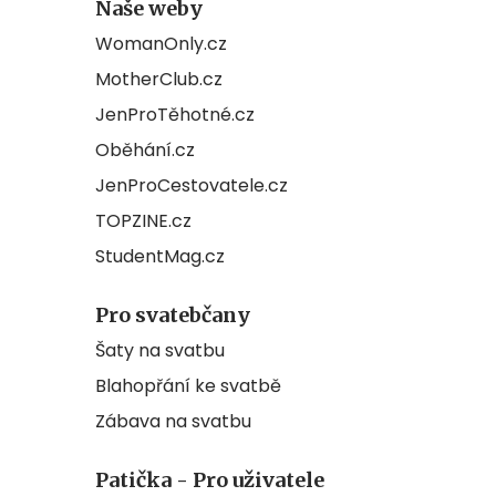
Naše weby
WomanOnly.cz
MotherClub.cz
JenProTěhotné.cz
Oběhání.cz
JenProCestovatele.cz
TOPZINE.cz
StudentMag.cz
Pro svatebčany
Šaty na svatbu
Blahopřání ke svatbě
Zábava na svatbu
Patička - Pro uživatele