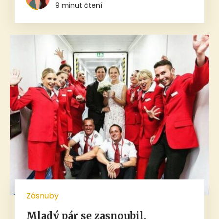
9 minut čtení
Zásnuby
Mladý pár se zasnoubil,