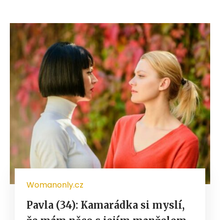
Womanonly.cz
Pavla (34): Kamarádka si myslí,