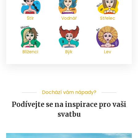
Štír
Vodnář
Střelec
Blíženci
Býk
Lev
Dochází vám nápady?
Podívejte se na inspirace pro vaši
svatbu