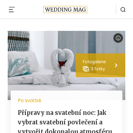
MENU
Fotogalerie
3 fotky
Po svatbě
Přípravy na svatební noc: Jak
vybrat svatební povlečení a
vytvořit dokonalou atmosféru