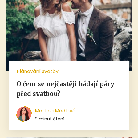
Plánování svatby
O čem se nejčastěji hádají páry
před svatbou?
Martina Mádlová
9 minut čtení