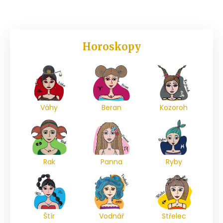
Horoskopy
Váhy
Beran
Kozoroh
Rak
Panna
Ryby
Štír
Vodnář
Střelec