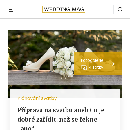
MENU
Fotogalerie
4 fotky
Plánování svatby
Příprava na svatbu aneb Co je
dobré zařídit, než se řekne
„ano“