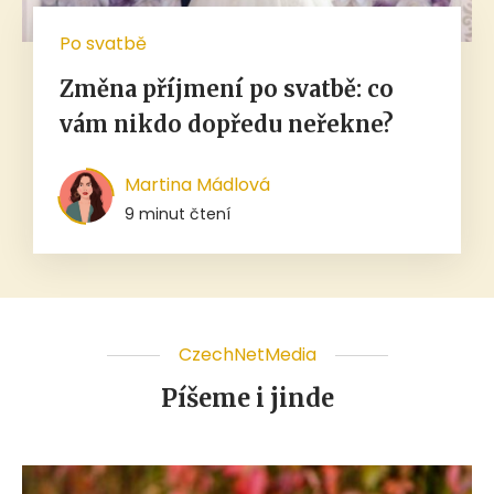
Po svatbě
Změna příjmení po svatbě: co
vám nikdo dopředu neřekne?
Martina Mádlová
9 minut čtení
CzechNetMedia
Píšeme i jinde