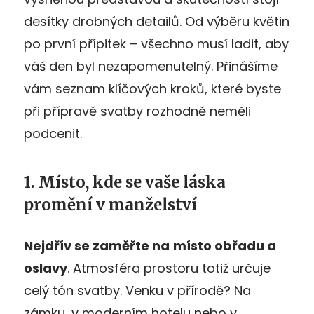
desítky drobných detailů. Od výběru květin
po první přípitek – všechno musí ladit, aby
váš den byl nezapomenutelný. Přinášíme
vám seznam
klíčových kroků, které byste
při přípravě svatby rozhodně neměli
podcenit.
1. Místo, kde se vaše láska
promění v manželství
Nejdřív se zaměřte na
místo obřadu a
oslavy
. Atmosféra prostoru totiž určuje
celý tón svatby. Venku v přírodě? Na
zámku, v moderním hotelu nebo v