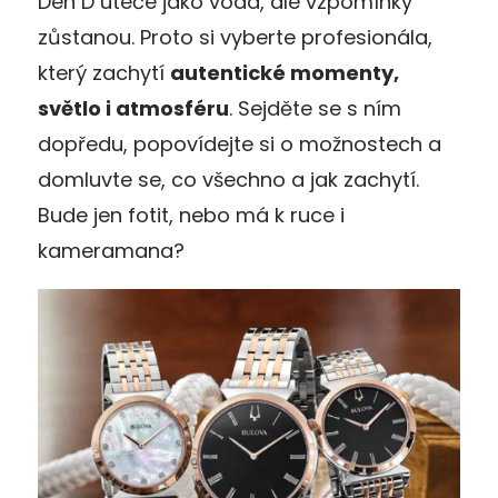
Den D uteče jako voda, ale vzpomínky
zůstanou. Proto si vyberte profesionála,
který zachytí
autentické momenty,
světlo i atmosféru
. Sejděte se s ním
dopředu, popovídejte si o možnostech a
domluvte se, co všechno a jak zachytí.
Bude jen fotit, nebo má k ruce i
kameramana?