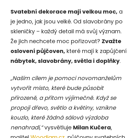
Svatební dekorace mají velkou moc,
a
je jedno, jak jsou velké. Od slavobrány po
skleničky – každý detail má svůj význam.
Že jich nechcete moc pořizovat?
Zvažte
oslovení půjčoven,
které mají k zapůjčení
nábytek, slavobrány, světla i doplňky
.
„Naším cílem je pomoci novomanželům
vytvořit místo, které bude působit
přirozeně, a přitom výjimečně. Když se
propojí dřevo, světlo a květiny, vznikne
kouzlo, které žádná sálová výzdoba
nenahradí,“
vysvětluje
Milan Kučera
,
majitel
Woodjam.cz
, půjčovny svatebních