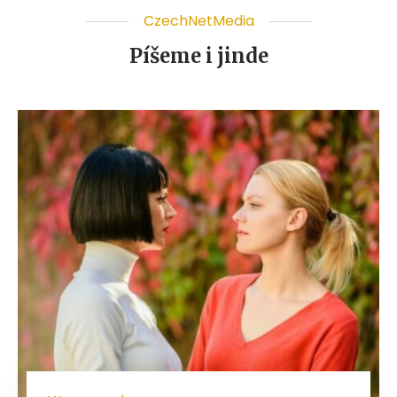
CzechNetMedia
Píšeme i jinde