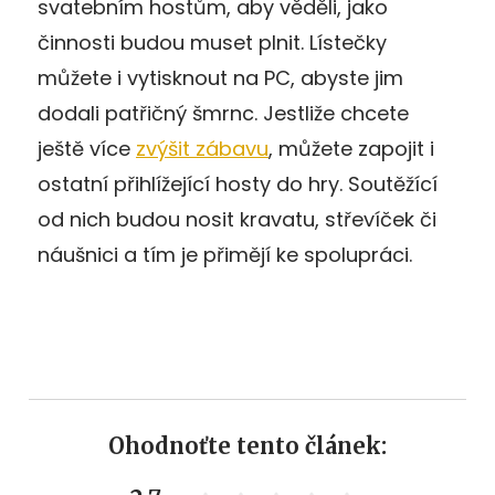
svatebním hostům, aby věděli, jako
činnosti budou muset plnit. Lístečky
můžete i vytisknout na PC, abyste jim
dodali patřičný šmrnc. Jestliže chcete
ještě více
zvýšit zábavu
, můžete zapojit i
ostatní přihlížející hosty do hry. Soutěžící
od nich budou nosit kravatu, střevíček či
náušnici a tím je přimějí ke spolupráci.
Ohodnoťte tento článek: