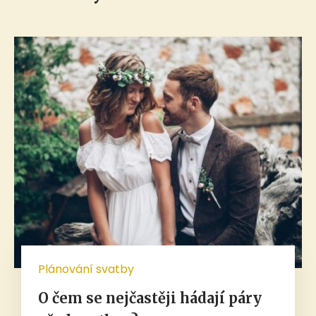
Plánování svatby
O čem se nejčastěji hádají páry