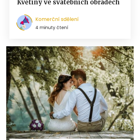
Květiny ve svatebních obřadech
Komerční sdělení
4 minuty čtení