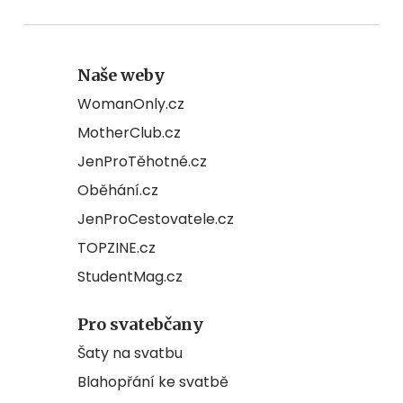
Naše weby
WomanOnly.cz
MotherClub.cz
JenProTěhotné.cz
Oběhání.cz
JenProCestovatele.cz
TOPZINE.cz
StudentMag.cz
Pro svatebčany
Šaty na svatbu
Blahopřání ke svatbě