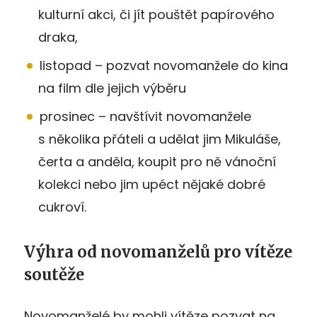
kulturní akci, či jít pouštět papírového
draka,
listopad – pozvat novomanžele do kina
na film dle jejich výběru
prosinec – navštívit novomanžele
s několika přáteli a udělat jim Mikuláše,
čerta a anděla, koupit pro ně vánoční
kolekci nebo jim upéct nějaké dobré
cukroví.
Výhra od novomanželů pro vítěze
soutěže
Novomanželé by mohli vítěze pozvat na