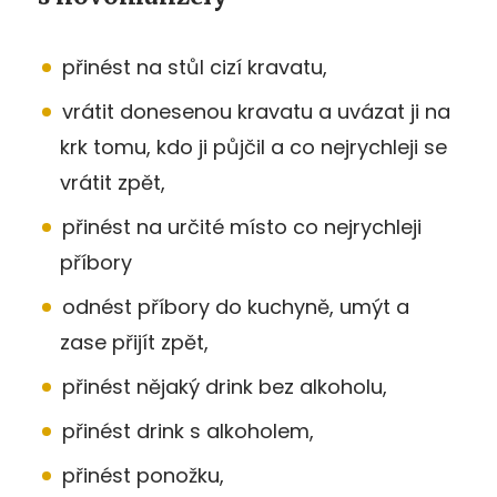
přinést na stůl cizí kravatu,
vrátit donesenou kravatu a uvázat ji na
krk tomu, kdo ji půjčil a co nejrychleji se
vrátit zpět,
přinést na určité místo co nejrychleji
příbory
odnést příbory do kuchyně, umýt a
zase přijít zpět,
přinést nějaký drink bez alkoholu,
přinést drink s alkoholem,
přinést ponožku,