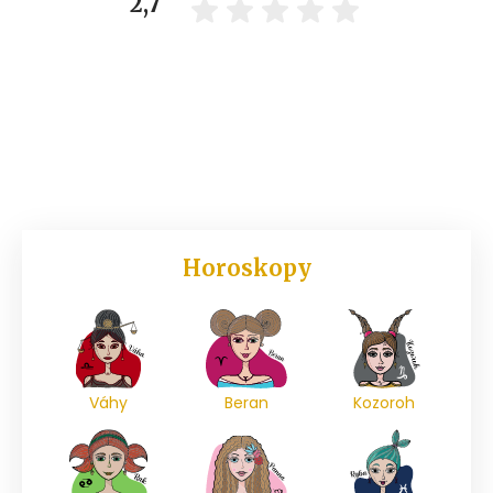
2,7
Horoskopy
Váhy
Beran
Kozoroh