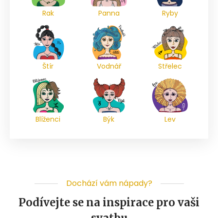
Rak
Panna
Ryby
Štír
Vodnář
Střelec
Blíženci
Býk
Lev
Dochází vám nápady?
Podívejte se na inspirace pro vaši
svatbu