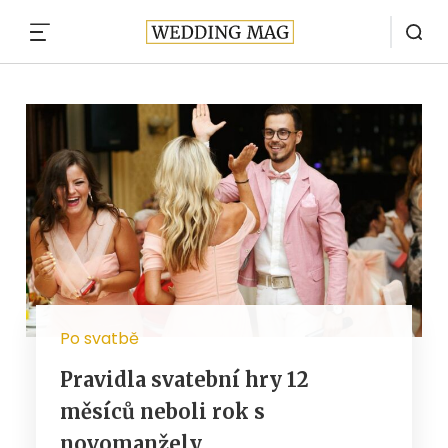
MENU
Po svatbě
Pravidla svatební hry 12
měsíců neboli rok s
novomanžely