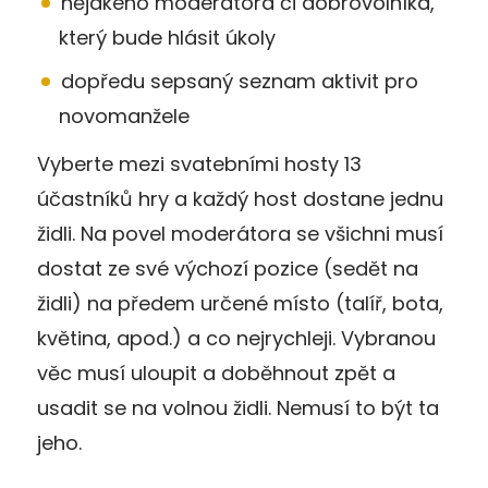
nějakého moderátora či dobrovolníka,
který bude hlásit úkoly
dopředu sepsaný seznam aktivit pro
novomanžele
Vyberte mezi svatebními hosty 13
účastníků hry a každý host dostane jednu
židli. Na povel moderátora se všichni musí
dostat ze své výchozí pozice (sedět na
židli) na předem určené místo (talíř, bota,
květina, apod.) a co nejrychleji. Vybranou
věc musí uloupit a doběhnout zpět a
usadit se na volnou židli. Nemusí to být ta
jeho.