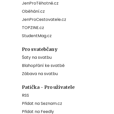
JenProTěhotné.cz
Oběhání.cz
JenProCestovatele.cz
TOPZINE.cz
StudentMag.cz
Pro svatebčany
Šaty na svatbu
Blahopřání ke svatbě
Zábava na svatbu
Patička - Pro uživatele
RSS
Přidat na Seznam.cz
Přidat na Feedly