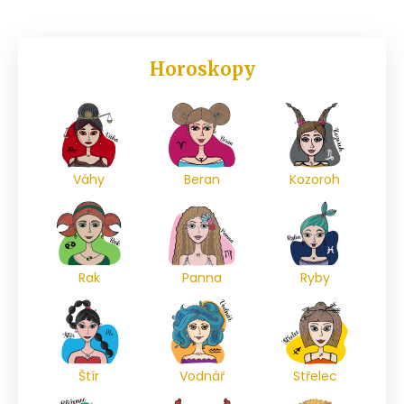
Horoskopy
Váhy
Beran
Kozoroh
Rak
Panna
Ryby
Štír
Vodnář
Střelec