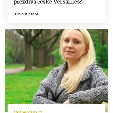
přezdívá české Versailles?
8 minut čtení
Motherclub.cz