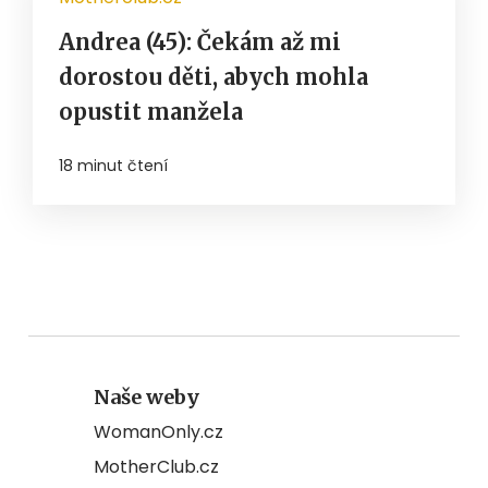
Andrea (45): Čekám až mi
dorostou děti, abych mohla
opustit manžela
18 minut čtení
Naše weby
WomanOnly.cz
MotherClub.cz