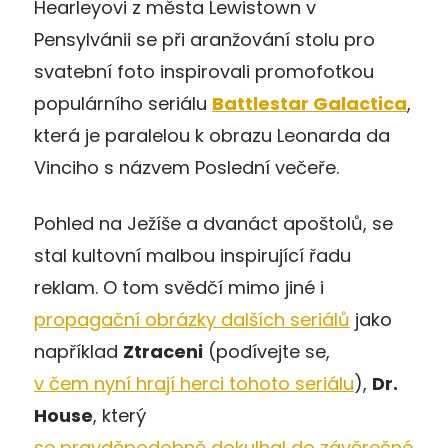
Hearleyovi z města Lewistown v
Pensylvánii se při aranžování stolu pro
svatební foto inspirovali promofotkou
populárního seriálu
Battlestar Galactica
,
která je paralelou k obrazu Leonarda da
Vinciho s názvem Poslední večeře.
Pohled na Ježíše a dvanáct apoštolů, se
stal kultovní malbou inspirující řadu
reklam. O tom svědčí mimo jiné i
propagační obrázky dalších seriálů
jako
například
Ztraceni
(podívejte se,
v čem nyní hrají herci tohoto seriálu
),
Dr.
House
, který
se pravděpodobně dokulhal do závěrečné