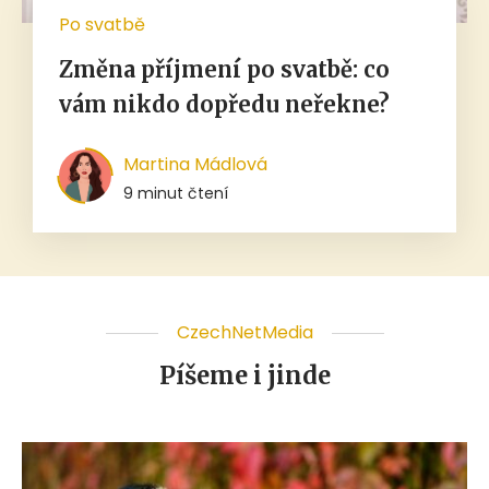
Po svatbě
Změna příjmení po svatbě: co
vám nikdo dopředu neřekne?
Martina Mádlová
9 minut čtení
CzechNetMedia
Píšeme i jinde