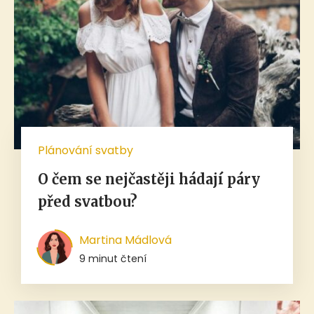
Plánování svatby
O čem se nejčastěji hádají páry
před svatbou?
Martina Mádlová
9 minut čtení