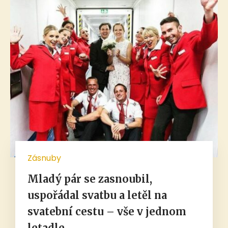
Zásnuby
Mladý pár se zasnoubil,
uspořádal svatbu a letěl na
svatební cestu – vše v jednom
letadle