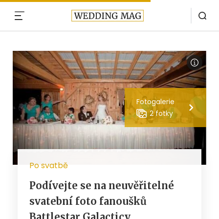
MENU
Fotogalerie
2 fotky
Po svatbě
Podívejte se na neuvěřitelné
svatební foto fanoušků
Battlestar Galacticy