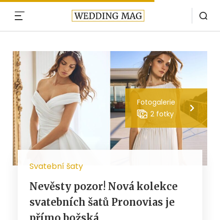
MENU
Fotogalerie
2 fotky
Svatební šaty
Nevěsty pozor! Nová kolekce
svatebních šatů Pronovias je
přímo božská