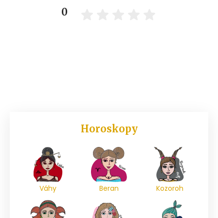
0
Horoskopy
Váhy
Beran
Kozoroh