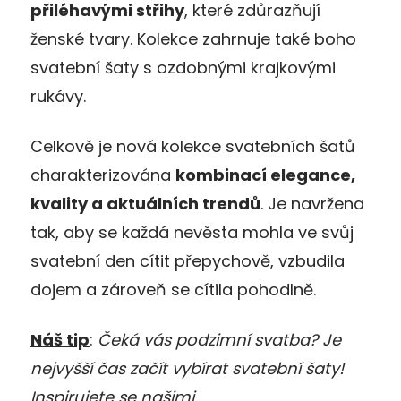
přiléhavými střihy
, které zdůrazňují
ženské tvary. Kolekce zahrnuje také boho
svatební šaty s ozdobnými krajkovými
rukávy.
Celkově je nová kolekce svatebních šatů
charakterizována
kombinací elegance,
kvality a aktuálních trendů
. Je navržena
tak, aby se každá nevěsta mohla ve svůj
svatební den cítit přepychově, vzbudila
dojem a zároveň se cítila pohodlně.
Náš tip
:
Čeká vás podzimní svatba? Je
nejvyšší čas začít vybírat svatební šaty!
Inspirujete se našimi