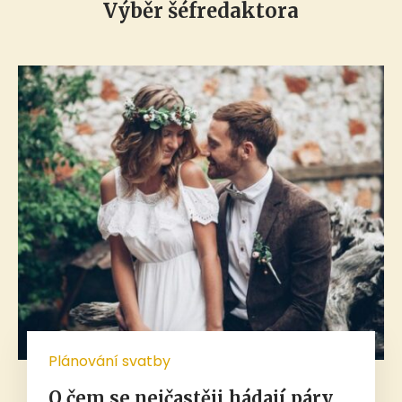
Výběr šéfredaktora
Plánování svatby
O čem se nejčastěji hádají páry