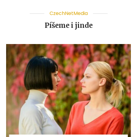
CzechNetMedia
Píšeme i jinde