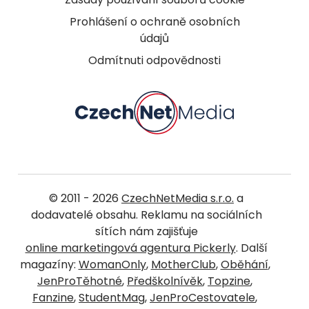
Prohlášení o ochraně osobních
údajů
Odmítnuti odpovědnosti
© 2011 - 2026
CzechNetMedia s.r.o.
a
dodavatelé obsahu. Reklamu na sociálních
sítích nám zajišťuje
online marketingová agentura Pickerly
. Další
magazíny:
WomanOnly
,
MotherClub
,
Oběhání
,
JenProTěhotné
,
Předškolnívěk
,
Topzine
,
Fanzine
,
StudentMag
,
JenProCestovatele
,