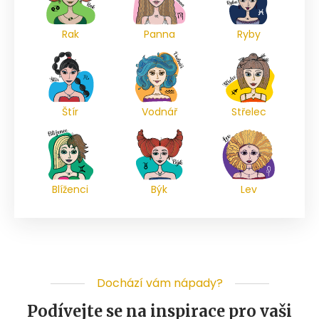
Rak
Panna
Ryby
Štír
Vodnář
Střelec
Blíženci
Býk
Lev
Dochází vám nápady?
Podívejte se na inspirace pro vaši