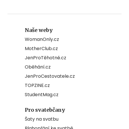
Naše weby
WomanOnly.cz
MotherClub.cz
JenProTěhotné.cz
Oběhání.cz
JenProCestovatele.cz
TOPZINE.cz
StudentMag.cz
Pro svatebčany
Šaty na svatbu
Blahopřání ke svatbě