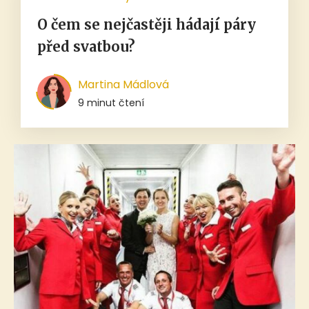
O čem se nejčastěji hádají páry
před svatbou?
Martina Mádlová
9 minut čtení