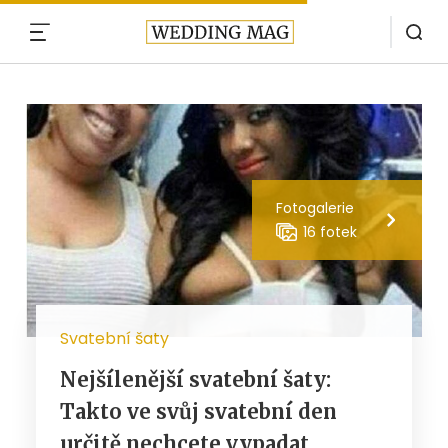
MENU
Fotogalerie
16 fotek
Svatební šaty
Nejšílenější svatební šaty:
Takto ve svůj svatební den
určitě nechcete vypadat