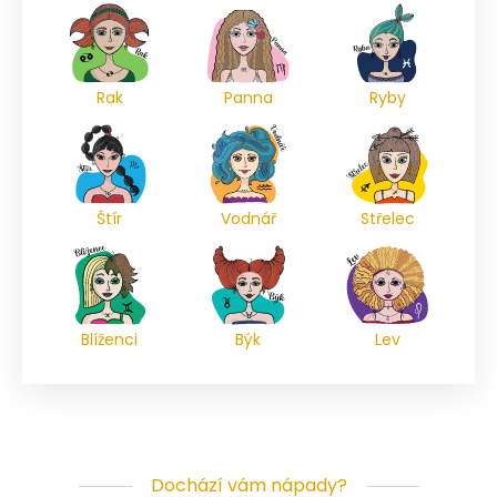
Rak
Panna
Ryby
Štír
Vodnář
Střelec
Blíženci
Býk
Lev
Dochází vám nápady?