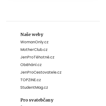
Naše weby
WomanOnly.cz
MotherClub.cz
JenProTěhotné.cz
Oběhání.cz
JenProCestovatele.cz
TOPZINE.cz
StudentMag.cz
Pro svatebčany