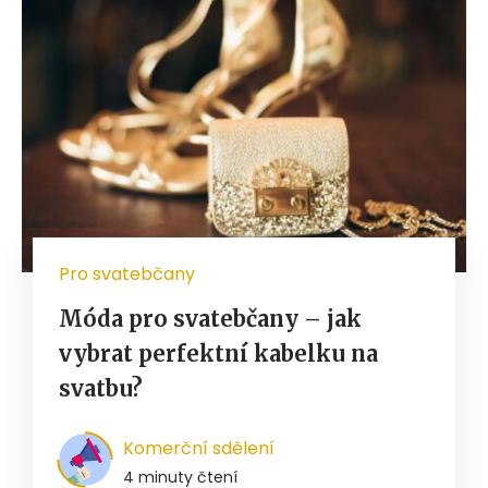
Pro svatebčany
Móda pro svatebčany – jak
vybrat perfektní kabelku na
svatbu?
Komerční sdělení
4 minuty čtení