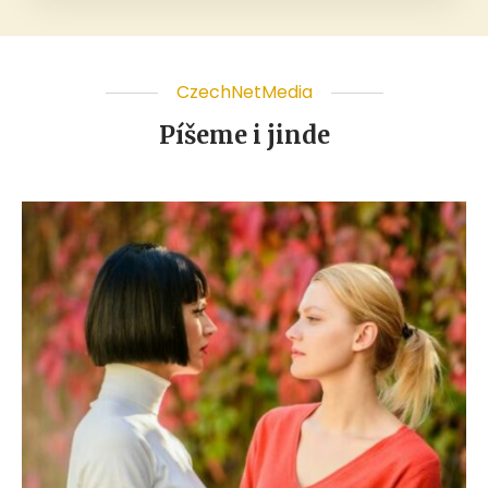
CzechNetMedia
Píšeme i jinde