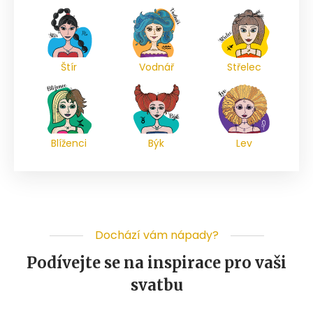
Štír
Vodnář
Střelec
Blíženci
Býk
Lev
Dochází vám nápady?
Podívejte se na inspirace pro vaši
svatbu