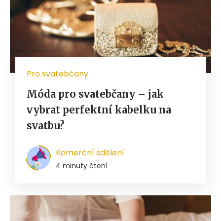
Pro svatebčany
Móda pro svatebčany – jak
vybrat perfektní kabelku na
svatbu?
Komerční sdělení
4 minuty čtení