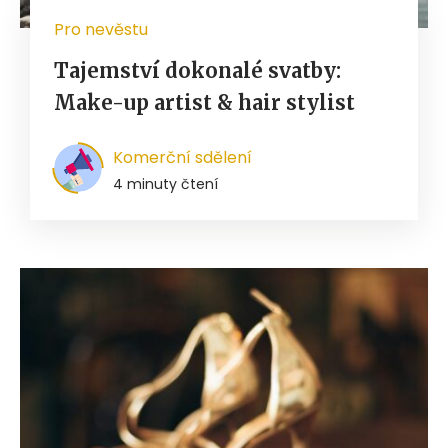
Pro nevěstu
Tajemství dokonalé svatby:
Make-up artist & hair stylist
Komerční sdělení
4 minuty čtení