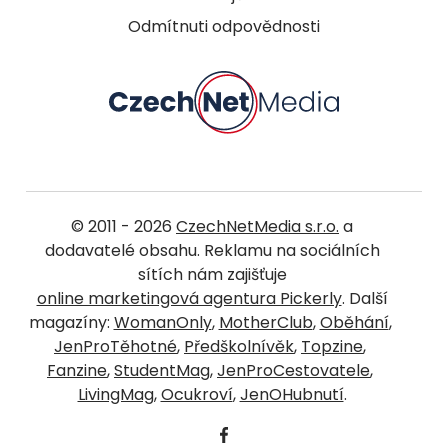
Odmítnuti odpovědnosti
© 2011 - 2026
CzechNetMedia s.r.o.
a
dodavatelé obsahu. Reklamu na sociálních
sítích nám zajišťuje
online marketingová agentura Pickerly
. Další
magazíny:
WomanOnly
,
MotherClub
,
Oběhání
,
JenProTěhotné
,
Předškolnívěk
,
Topzine
,
Fanzine
,
StudentMag
,
JenProCestovatele
,
LivingMag
,
Ocukroví
,
JenOHubnutí
.