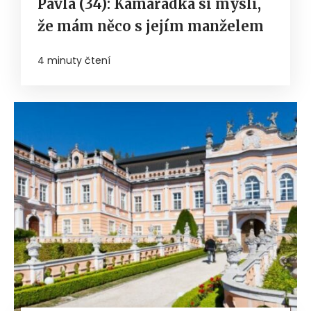
Pavla (34): Kamarádka si myslí,
že mám něco s jejím manželem
4 minuty čtení