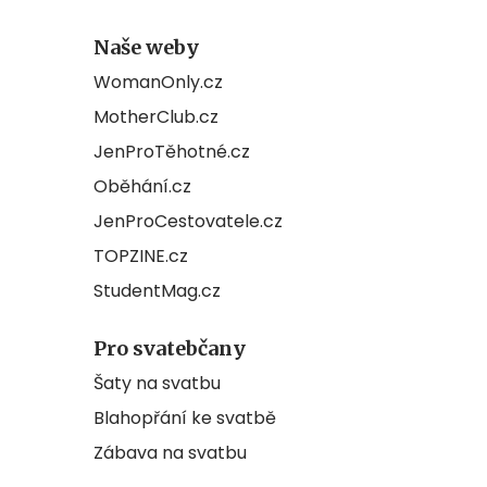
Naše weby
WomanOnly.cz
MotherClub.cz
JenProTěhotné.cz
Oběhání.cz
JenProCestovatele.cz
TOPZINE.cz
StudentMag.cz
Pro svatebčany
Šaty na svatbu
Blahopřání ke svatbě
Zábava na svatbu