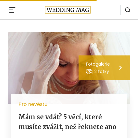
MENU
Fotogalerie
2 fotky
Pro nevěstu
Mám se vdát? 5 věcí, které
musíte zvážit, než řeknete ano