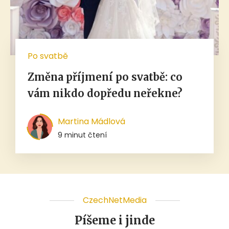
Po svatbě
Změna příjmení po svatbě: co
vám nikdo dopředu neřekne?
Martina Mádlová
9 minut čtení
CzechNetMedia
Píšeme i jinde