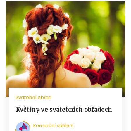
Svatební obřad
Květiny ve svatebních obřadech
Komerční sdělení