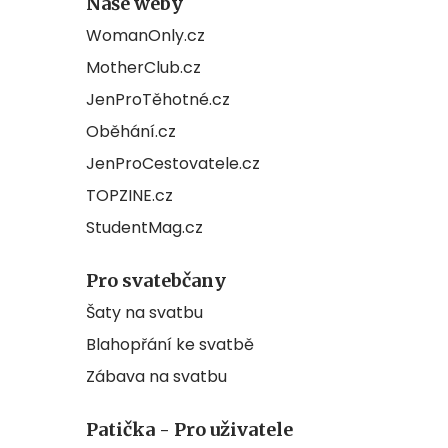
Naše weby
WomanOnly.cz
MotherClub.cz
JenProTěhotné.cz
Oběhání.cz
JenProCestovatele.cz
TOPZINE.cz
StudentMag.cz
Pro svatebčany
Šaty na svatbu
Blahopřání ke svatbě
Zábava na svatbu
Patička - Pro uživatele