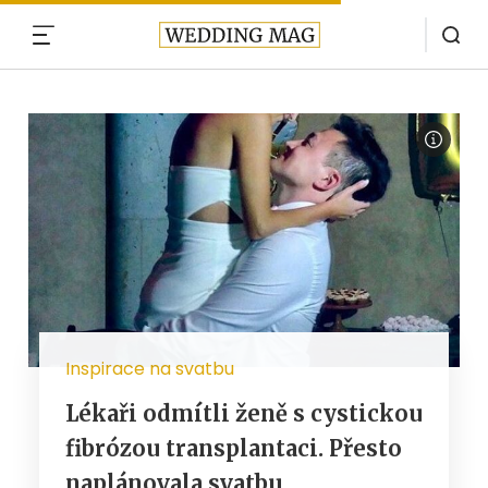
MENU
Inspirace na svatbu
Lékaři odmítli ženě s cystickou
fibrózou transplantaci. Přesto
naplánovala svatbu