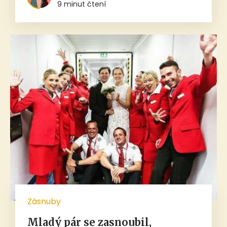
9 minut čtení
Zásnuby
Mladý pár se zasnoubil,