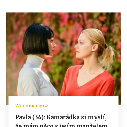
Womanonly.cz
Pavla (34): Kamarádka si myslí,
že mám něco s jejím manželem