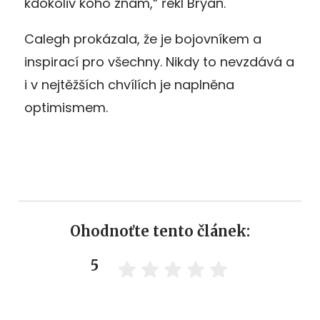
kdokoliv koho znám,“ řekl Bryan.
Calegh prokázala, že je bojovníkem a
inspirací pro všechny. Nikdy to nevzdává a
i v nejtěžších chvílích je naplněna
optimismem.
Ohodnoťte tento článek:
5