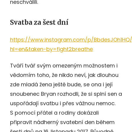
neschválili.
Svatba za šest dní
https://www.instagram.com/p/BbdesJOh1HQ
hl=en&taken-by=fight2breathe
Tváří tvář svým omezeným možnostem i
vědomím toho, že nikdo neví, jak dlouhou
zde mladá žena ještě bude, se ona i její
snoubenec Bryan rozhodli, že si splní sen a
uspořádají svatbu i přes vážnou nemoc.
S pomocí přátel a rodiny dokázali
připravit nádherný svatební den během
šesti dnů na 16. listopadu 2017. Původně