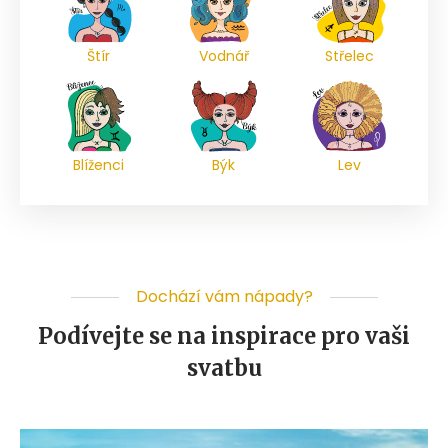
Štír
Vodnář
Střelec
Blíženci
Býk
Lev
Dochází vám nápady?
Podívejte se na inspirace pro vaši
svatbu