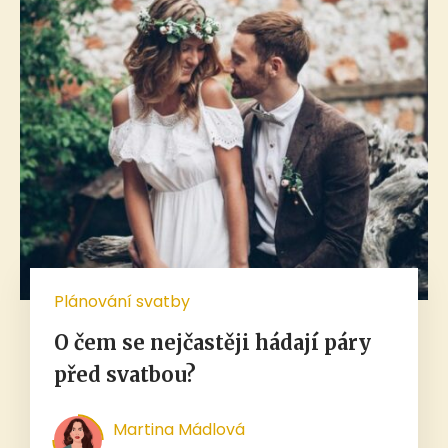
Plánování svatby
O čem se nejčastěji hádají páry
před svatbou?
Martina Mádlová