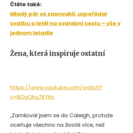
Čtěte také:
Mladý pár se zasnoubil, uspořádal
svatbu a letěl na svatební cestu – vše v
jednom letadle
Žena, která inspiruje ostatní
https://www.youtube.com/watch?
v=BQoOhu7KYHc
„Zamiloval jsem se do Caleigh, protože
oceňuje všechno na životě více, než