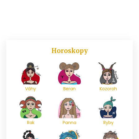
Horoskopy
Váhy
Beran
Kozoroh
Rak
Panna
Ryby