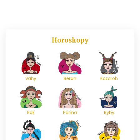
Horoskopy
Váhy
Beran
Kozoroh
Rak
Panna
Ryby