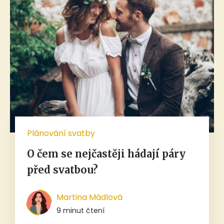
Plánování svatby
O čem se nejčastěji hádají páry
před svatbou?
Martina Mádlová
9 minut čtení