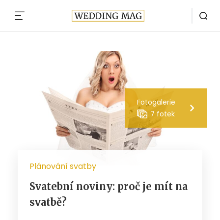
MENU
Fotogalerie
7 fotek
Plánování svatby
Svatební noviny: proč je mít na
svatbě?