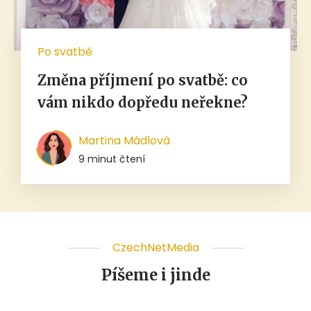
Po svatbě
Změna příjmení po svatbě: co
vám nikdo dopředu neřekne?
Martina Mádlová
9 minut čtení
CzechNetMedia
Píšeme i jinde