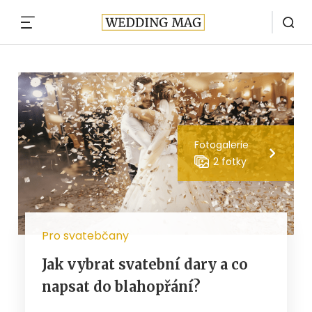
MENU
Fotogalerie
2 fotky
Pro svatebčany
Jak vybrat svatební dary a co
napsat do blahopřání?