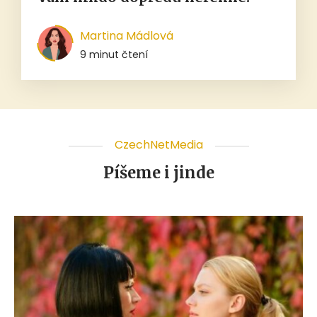
Martina Mádlová
9 minut čtení
CzechNetMedia
Píšeme i jinde