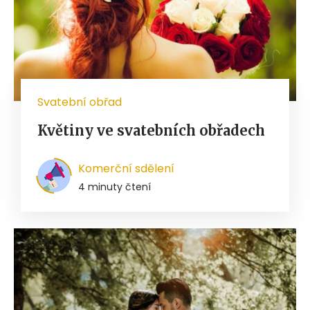
Svatební obřad
Květiny ve svatebních obřadech
Komerční sdělení
4 minuty čtení