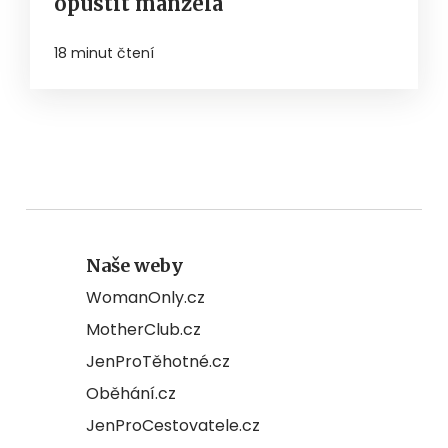
opustit manžela
18 minut čtení
Naše weby
WomanOnly.cz
MotherClub.cz
JenProTěhotné.cz
Oběhání.cz
JenProCestovatele.cz