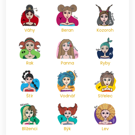
Váhy
Beran
Kozoroh
Rak
Panna
Ryby
Štír
Vodnář
Střelec
Blíženci
Býk
Lev