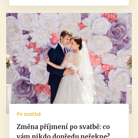
Po svatbě
Změna příjmení po svatbě: co
vám nikdo dopředu neřekne?