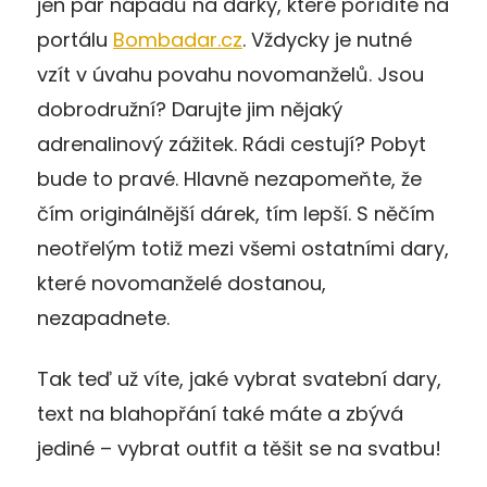
jen pár nápadů na dárky, které pořídíte na
portálu
Bombadar.cz
. Vždycky je nutné
vzít v úvahu povahu novomanželů. Jsou
dobrodružní? Darujte jim nějaký
adrenalinový zážitek. Rádi cestují? Pobyt
bude to pravé. Hlavně nezapomeňte, že
čím originálnější dárek, tím lepší. S něčím
neotřelým totiž mezi všemi ostatními dary,
které novomanželé dostanou,
nezapadnete.
Tak teď už víte, jaké vybrat svatební dary,
text na blahopřání také máte a zbývá
jediné – vybrat outfit a těšit se na svatbu!