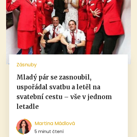
Zásnuby
Mladý pár se zasnoubil,
uspořádal svatbu a letěl na
svatební cestu – vše v jednom
letadle
Martina Mádlová
5 minut čtení