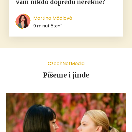
vám nikdo dopředu neřekne?
Martina Mádlová
9 minut čtení
CzechNetMedia
Píšeme i jinde