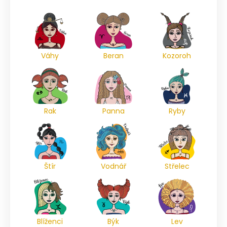
Váhy
Beran
Kozoroh
Rak
Panna
Ryby
Štír
Vodnář
Střelec
Blíženci
Býk
Lev