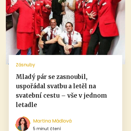
Zásnuby
Mladý pár se zasnoubil,
uspořádal svatbu a letěl na
svatební cestu – vše v jednom
letadle
Martina Mádlová
5 minut čtení