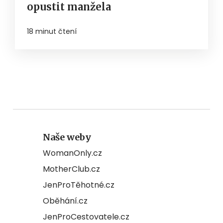
opustit manžela
18 minut čtení
Naše weby
WomanOnly.cz
MotherClub.cz
JenProTěhotné.cz
Oběhání.cz
JenProCestovatele.cz