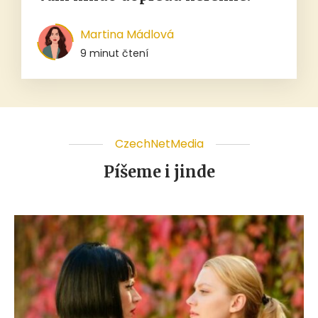
Martina Mádlová
9 minut čtení
CzechNetMedia
Píšeme i jinde