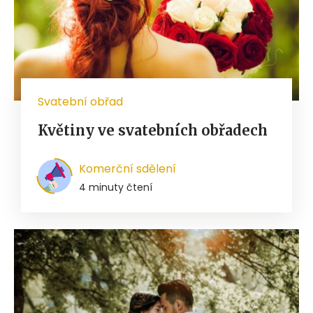
Svatební obřad
Květiny ve svatebních obřadech
Komerční sdělení
4 minuty čtení