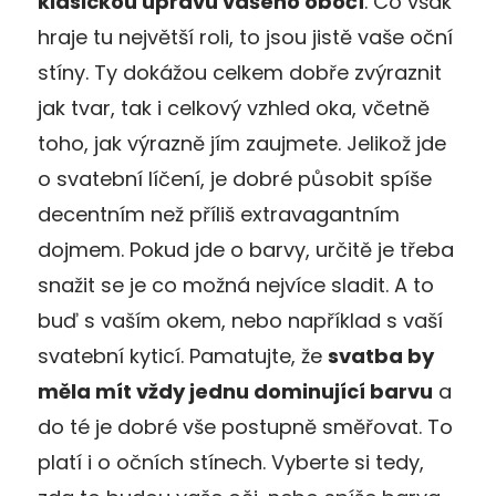
klasickou úpravu vašeho obočí
. Co však
hraje tu největší roli, to jsou jistě vaše oční
stíny. Ty dokážou celkem dobře zvýraznit
jak tvar, tak i celkový vzhled oka, včetně
toho, jak výrazně jím zaujmete. Jelikož jde
o svatební líčení, je dobré působit spíše
decentním než příliš extravagantním
dojmem. Pokud jde o barvy, určitě je třeba
snažit se je co možná nejvíce sladit. A to
buď s vaším okem, nebo například s vaší
svatební kyticí. Pamatujte, že
svatba by
měla mít vždy jednu dominující barvu
a
do té je dobré vše postupně směřovat. To
platí i o očních stínech. Vyberte si tedy,