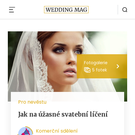
MENU
Fotogalerie
5 fotek
Pro nevěstu
Jak na úžasné svatební líčení
Komerční sdělení