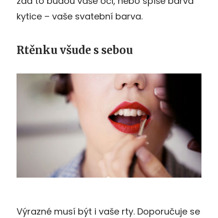
zda to budou vaše oči, nebo spíše barva
kytice – vaše svatební barva.
Rtěnku všude s sebou
Výrazné musí být i vaše rty. Doporučuje se