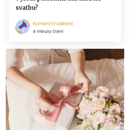
svatbu?
Komerční sdělení
4 minuty čtení