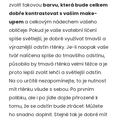
zvolit takovou
barvu, která bude celkem
dobře kontrastovat s vaším make-
upem
a celkovým nádechem vašeho
obličeje. Pokud je vaše svatební líčení
spíše světlejší, je dobré využívat tmavší a
výraznější odstín rtěnky. Je-li naopak vaše
tvář nalíčena spíše do tmavšího odstínu,
působila by tmavá rtěnka velmi těžce a je
proto lepší zvolit lehčí a světlejší odstín.
Na co určitě nezapomínejte, to je nutnost
mít rtěnku všude s sebou. Po prvním
polibku, ale i po jídle dojde přirozeně k
tomu, že se odstín bude ztrácet. Můžete
ho snadno doplnit. Stejně tak je dobré mít