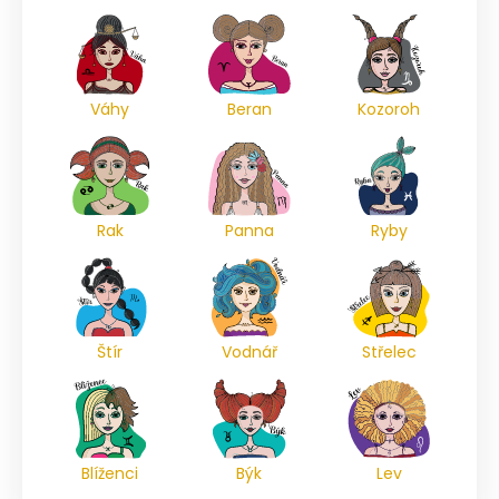
Váhy
Beran
Kozoroh
Rak
Panna
Ryby
Štír
Vodnář
Střelec
Blíženci
Býk
Lev