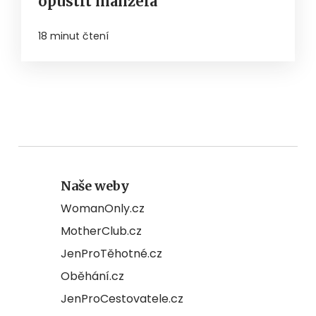
opustit manžela
18 minut čtení
Naše weby
WomanOnly.cz
MotherClub.cz
JenProTěhotné.cz
Oběhání.cz
JenProCestovatele.cz