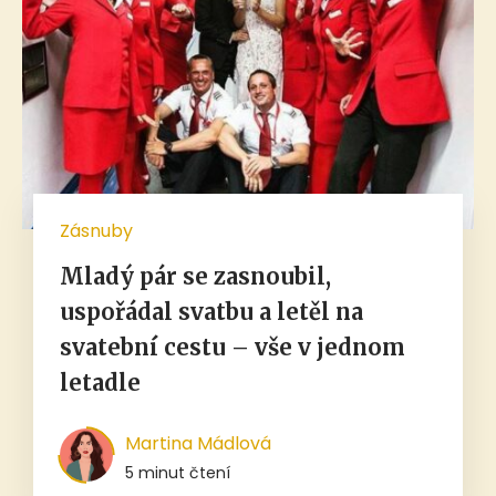
Zásnuby
Mladý pár se zasnoubil,
uspořádal svatbu a letěl na
svatební cestu – vše v jednom
letadle
Martina Mádlová
5 minut čtení