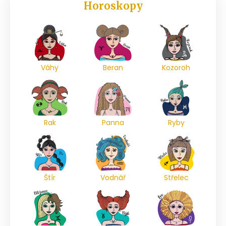
Horoskopy
Váhy
Beran
Kozoroh
Rak
Panna
Ryby
Štír
Vodnář
Střelec