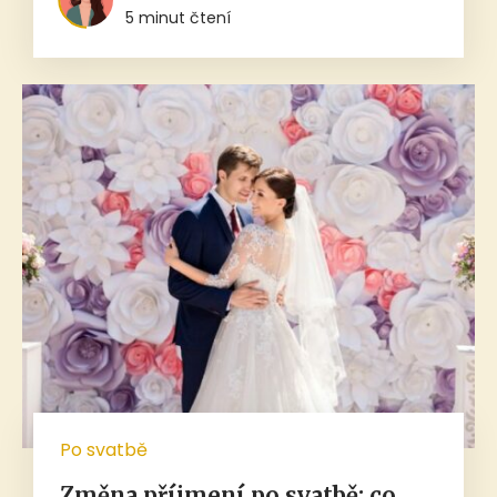
5 minut čtení
Po svatbě
Změna příjmení po svatbě: co