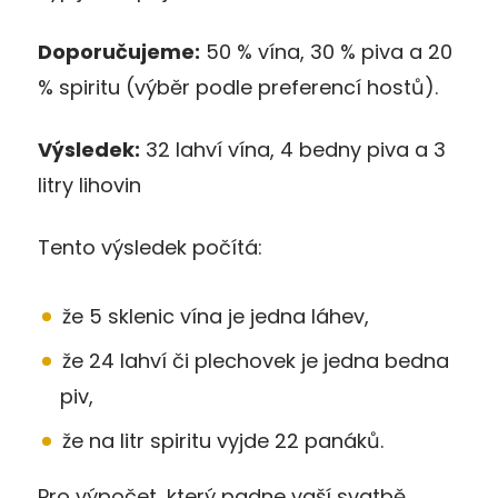
Doporučujeme:
50 % vína, 30 % piva a 20
% spiritu (výběr podle preferencí hostů).
Výsledek:
32 lahví vína, 4 bedny piva a 3
litry lihovin
Tento výsledek počítá:
že 5 sklenic vína je jedna láhev,
že 24 lahví či plechovek je jedna bedna
piv,
že na litr spiritu vyjde 22 panáků.
Pro výpočet, který padne vaší svatbě