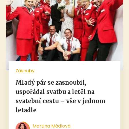
Zásnuby
Mladý pár se zasnoubil,
uspořádal svatbu a letěl na
svatební cestu – vše v jednom
letadle
Martina Mádlová