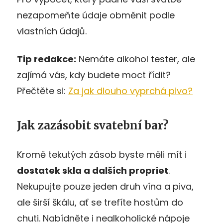
nezapomeňte údaje obměnit podle
vlastních údajů.
Tip redakce:
Nemáte alkohol tester, ale
zajímá vás, kdy budete moct řídit?
Přečtěte si:
Za jak dlouho vyprchá pivo?
Jak zazásobit svatební bar?
Kromě tekutých zásob byste měli mít i
dostatek skla a dalších propriet
.
Nekupujte pouze jeden druh vína a piva,
ale širší škálu, ať se trefíte hostům do
chuti. Nabídněte i nealkoholické nápoje