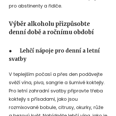
pro abstinenty a řidiče.
Výběr alkoholu přizpůsobte
denní době a ročnímu období
● Lehčí nápoje pro denní a letní
svatby
V teplejším počasí a přes den podávejte
svěží vína, piva, sangrie a šumivé koktejly.
Pro letní zahradní svatby připravte třeba
koktejly s přísadami, jako jsou
rozmixované bobule, citrusy, okurky, růže
a bezový květ. Nabídněte lehčí vína, jako je