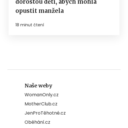
dorostou děti, abych mohla
opustit manžela
18 minut čtení
Naše weby
WomanOnly.cz
MotherClub.cz
JenProTěhotné.cz
Oběhání.cz