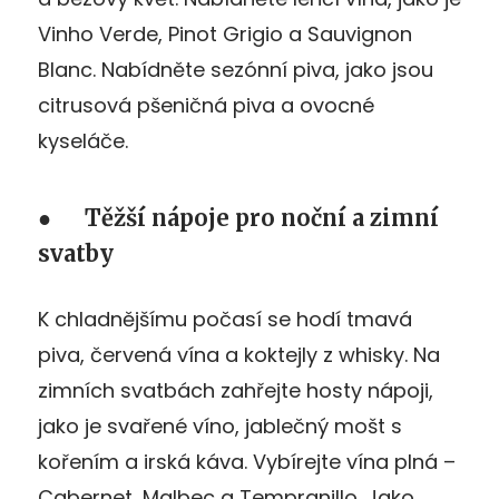
Vinho Verde, Pinot Grigio a Sauvignon
Blanc. Nabídněte sezónní piva, jako jsou
citrusová pšeničná piva a ovocné
kyseláče.
● Těžší nápoje pro noční a zimní
svatby
K chladnějšímu počasí se hodí tmavá
piva, červená vína a koktejly z whisky. Na
zimních svatbách zahřejte hosty nápoji,
jako je svařené víno, jablečný mošt s
kořením a irská káva. Vybírejte vína plná –
Cabernet, Malbec a Tempranillo. Jako