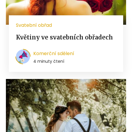
Svatební obřad
Květiny ve svatebních obřadech
Komerční sdělení
4 minuty čtení