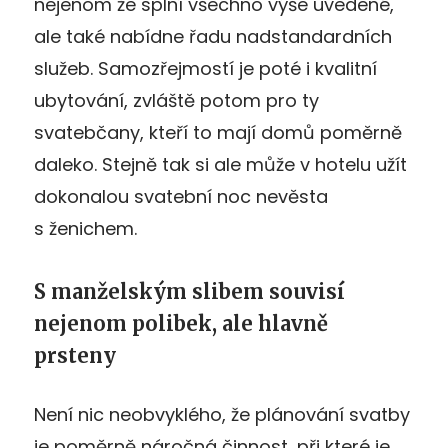
nejenom že splní všechno výše uvedené,
ale také nabídne řadu nadstandardních
služeb. Samozřejmostí je poté i kvalitní
ubytování, zvláště potom pro ty
svatebčany, kteří to mají domů poměrně
daleko. Stejně tak si ale může v hotelu užít
dokonalou svatební noc nevěsta
s ženichem.
S manželským slibem souvisí
nejenom polibek, ale hlavně
prsteny
Není nic neobvyklého, že plánování svatby
je poměrně náročná činnost, při které je