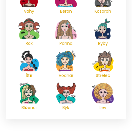
Váhy
Beran
Kozoroh
Rak
Panna
Ryby
Štír
Vodnář
Střelec
Blíženci
Býk
Lev