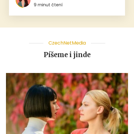
9 minut čtení
CzechNetMedia
Píšeme i jinde