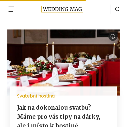
MENU
Svatební hostina
Jak na dokonalou svatbu?
Máme pro vás tipy na dárky,
ale i místo k hostině