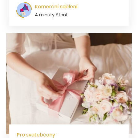
Komerční sdělení
4 minuty čtení
Pro svatebčany