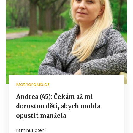
Motherclub.cz
Andrea (45): Čekám až mi
dorostou děti, abych mohla
opustit manžela
18 minut čtení