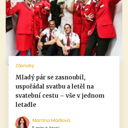
Zásnuby
Mladý pár se zasnoubil,
uspořádal svatbu a letěl na
svatební cestu – vše v jednom
letadle
Martina Mádlová
5 minut čtení