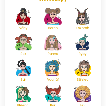
Váhy
Beran
Kozoroh
Rak
Panna
Ryby
Štír
Vodnář
Střelec
Blíženci
Býk
Lev