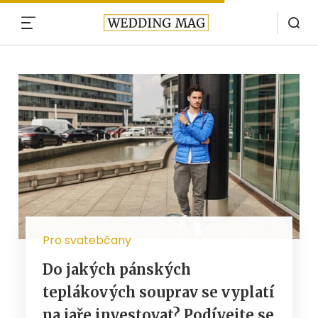
MENU
Pro svatebčany
Do jakých pánských
teplákových souprav se vyplatí
na jaře investovat? Podívejte se