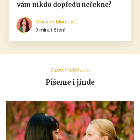
vám nikdo dopředu neřekne?
Martina Mádlová
9 minut čtení
CzechNetMedia
Píšeme i jinde