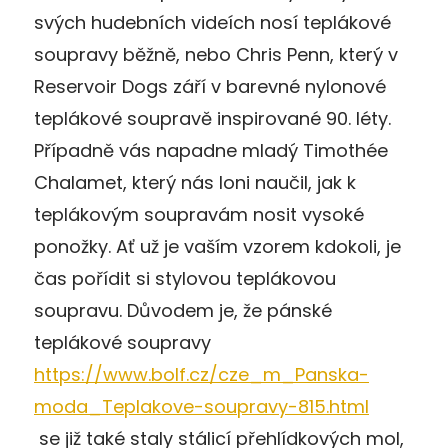
svých hudebních videích nosí teplákové
soupravy běžně, nebo Chris Penn, který v
Reservoir Dogs září v barevné nylonové
teplákové soupravě inspirované 90. léty.
Případně vás napadne mladý Timothée
Chalamet, který nás loni naučil, jak k
teplákovým soupravám nosit vysoké
ponožky. Ať už je vaším vzorem kdokoli, je
čas pořídit si stylovou teplákovou
soupravu. Důvodem je, že pánské
teplákové soupravy
https://www.bolf.cz/cze_m_Panska-
moda_Teplakove-soupravy-815.html
se již také staly stálicí přehlídkových mol,