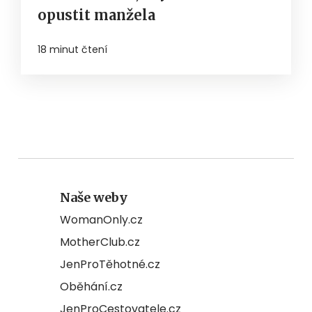
opustit manžela
18 minut čtení
Naše weby
WomanOnly.cz
MotherClub.cz
JenProTěhotné.cz
Oběhání.cz
JenProCestovatele.cz