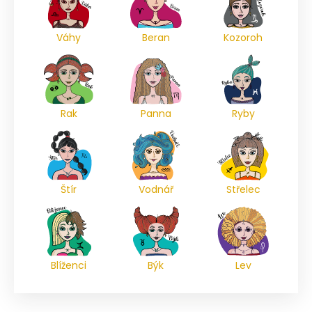
Váhy
Beran
Kozoroh
Rak
Panna
Ryby
Štír
Vodnář
Střelec
Blíženci
Býk
Lev