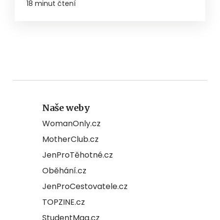
18 minut čtení
Naše weby
WomanOnly.cz
MotherClub.cz
JenProTěhotné.cz
Oběhání.cz
JenProCestovatele.cz
TOPZINE.cz
StudentMag.cz