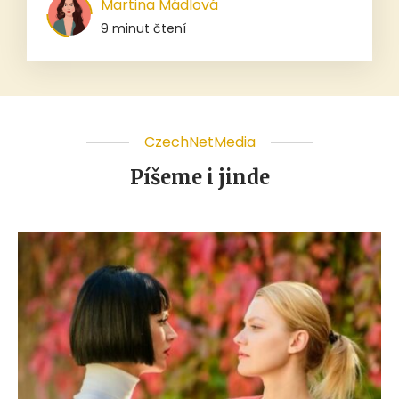
Martina Mádlová
9 minut čtení
CzechNetMedia
Píšeme i jinde