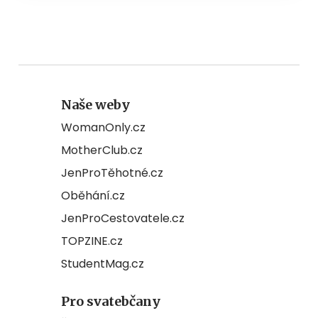
Naše weby
WomanOnly.cz
MotherClub.cz
JenProTěhotné.cz
Oběhání.cz
JenProCestovatele.cz
TOPZINE.cz
StudentMag.cz
Pro svatebčany