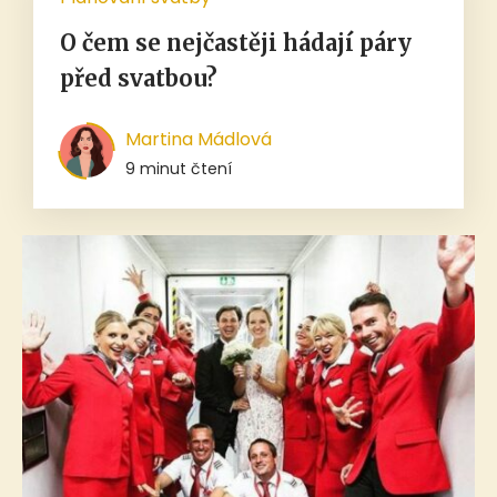
O čem se nejčastěji hádají páry
před svatbou?
Martina Mádlová
9 minut čtení