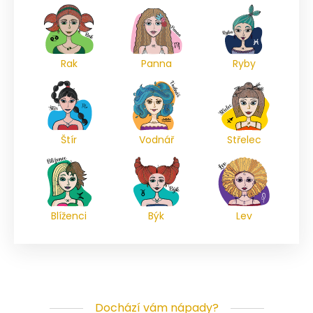
Rak
Panna
Ryby
Štír
Vodnář
Střelec
Blíženci
Býk
Lev
Dochází vám nápady?