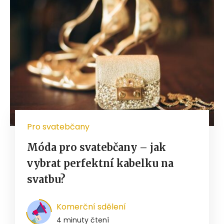
Pro svatebčany
Móda pro svatebčany – jak
vybrat perfektní kabelku na
svatbu?
Komerční sdělení
4 minuty čtení