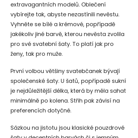
extravagantních modelů. Oblečení
vybírejte tak, abyste nezastínili nevěstu.
Vyhněte se bílé a krémové, popřípadě
jakékoliv jiné barvě, kterou nevěsta zvolila
pro své svatební šaty. To platí jak pro
ženy, tak pro muže.
První volbou většiny svatebčanek bývají
společenské šaty. U šatů, popřípadě sukní
je nejdůležitější délka, která by měla sahat
minimálně po kolena. Střih pak závisí na
preferencích dotyčné.
Sázkou na jistotu jsou klasické pouzdrové
šaty v decentních barvách či s jemným