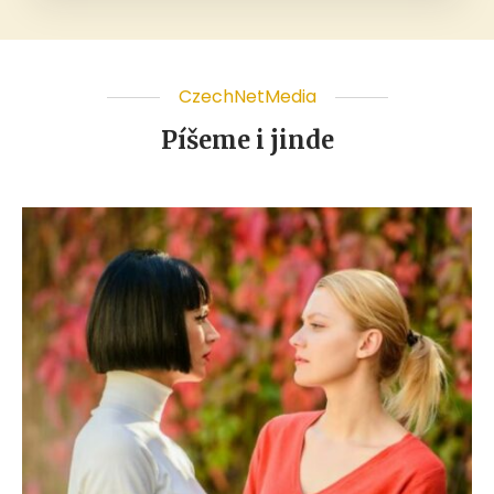
CzechNetMedia
Píšeme i jinde