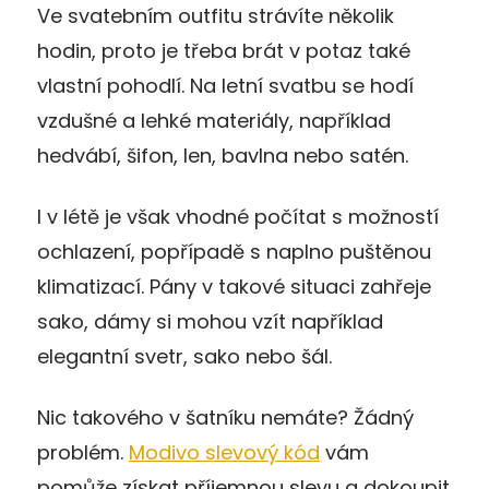
Ve svatebním outfitu strávíte několik
hodin, proto je třeba brát v potaz také
vlastní pohodlí. Na letní svatbu se hodí
vzdušné a lehké materiály, například
hedvábí, šifon, len, bavlna nebo satén.
I v létě je však vhodné počítat s možností
ochlazení, popřípadě s naplno puštěnou
klimatizací. Pány v takové situaci zahřeje
sako, dámy si mohou vzít například
elegantní svetr, sako nebo šál.
Nic takového v šatníku nemáte? Žádný
problém.
Modivo slevový kód
vám
pomůže získat příjemnou slevu a dokoupit