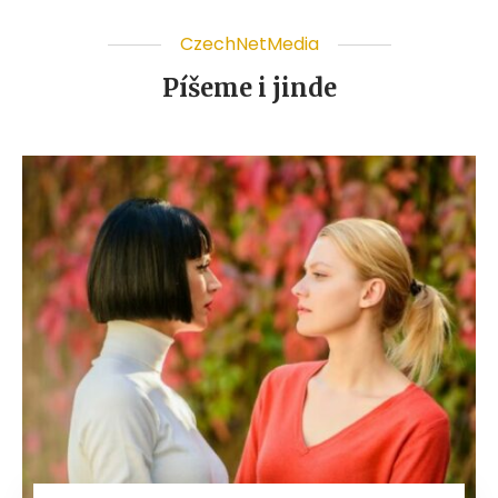
CzechNetMedia
Píšeme i jinde