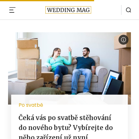
MENU
Po svatbě
Čeká vás po svatbě stěhování
do nového bytu? Vybírejte do
něho zařízení už nyní