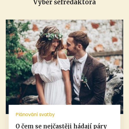
Výběr šéfredaktora
Plánování svatby
O čem se nejčastěji hádají páry