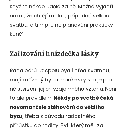
když to někdo udělá za ně. Možná vyjádří
názor, že chtějí malou, případně velkou
svatbu, a tím pro ně plánování prakticky
končí.
Zařizování hnízdečka lásky
Řada párů už spolu bydlí před svatbou,
mají zařízený byt a manželský slib je pro
ně stvrzení jejich vzájemného vztahu. Není
to ale pravidlem.
Někdy po svatbě čeká
novomanžele stěhování do většího
bytu
, třeba z důvodu radostného
přírůstku do rodiny. Byt, který měli za