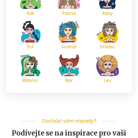
Rak
Panna
Ryby
Štír
Vodnář
Střelec
Blíženci
Býk
Lev
Dochází vám nápady?
Podívejte se na inspirace pro vaši