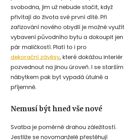
svobodna, jim už nebude stačit, když
přivítají do života své první dítě. Při
zařizování nového obydlí je možné využít
vybavení původního bytu a dokoupit jen
pár maličkostí. Platí to i pro
dekorační závěsy
, které dokážou interiér
pozvednout na jinou úroveň. I se starším
nábytkem pak byt vypadá útulně a
příjemně.
Nemusí být hned vše nové
Svatba je poměrně drahou záležitostí.
Jestliže se novomanželé přestěhují