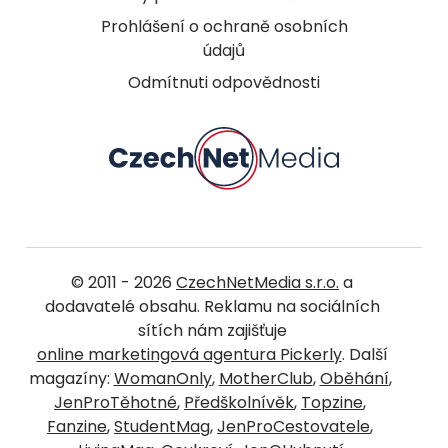
Prohlášení o ochraně osobních
údajů
Odmítnuti odpovědnosti
© 2011 - 2026
CzechNetMedia s.r.o.
a
dodavatelé obsahu. Reklamu na sociálních
sítích nám zajišťuje
online marketingová agentura Pickerly
. Další
magazíny:
WomanOnly
,
MotherClub
,
Oběhání
,
JenProTěhotné
,
Předškolnívěk
,
Topzine
,
Fanzine
,
StudentMag
,
JenProCestovatele
,