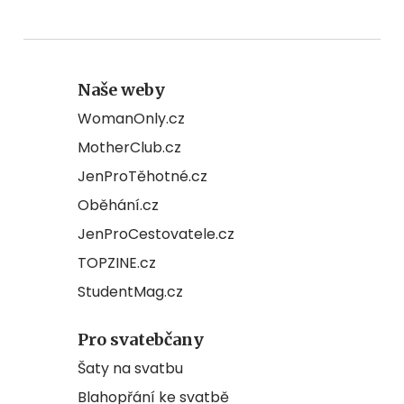
Naše weby
WomanOnly.cz
MotherClub.cz
JenProTěhotné.cz
Oběhání.cz
JenProCestovatele.cz
TOPZINE.cz
StudentMag.cz
Pro svatebčany
Šaty na svatbu
Blahopřání ke svatbě