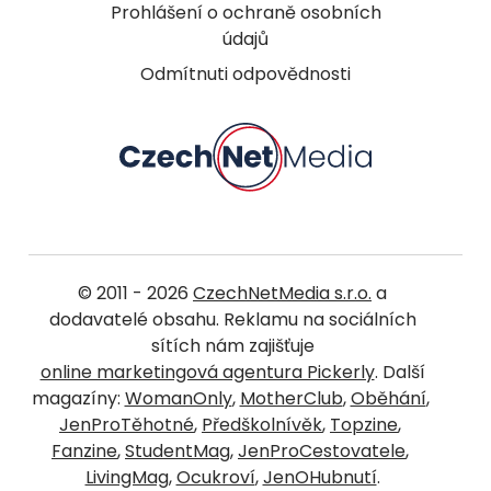
Prohlášení o ochraně osobních
údajů
Odmítnuti odpovědnosti
© 2011 - 2026
CzechNetMedia s.r.o.
a
dodavatelé obsahu. Reklamu na sociálních
sítích nám zajišťuje
online marketingová agentura Pickerly
. Další
magazíny:
WomanOnly
,
MotherClub
,
Oběhání
,
JenProTěhotné
,
Předškolnívěk
,
Topzine
,
Fanzine
,
StudentMag
,
JenProCestovatele
,
LivingMag
,
Ocukroví
,
JenOHubnutí
.