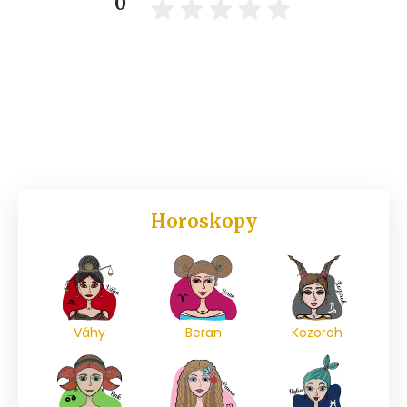
0
Horoskopy
Váhy
Beran
Kozoroh