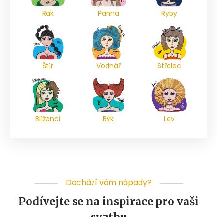
Rak
Panna
Ryby
Štír
Vodnář
Střelec
Blíženci
Býk
Lev
Dochází vám nápady?
Podívejte se na inspirace pro vaši