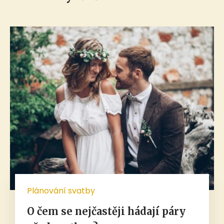
Plánování svatby
O čem se nejčastěji hádají páry