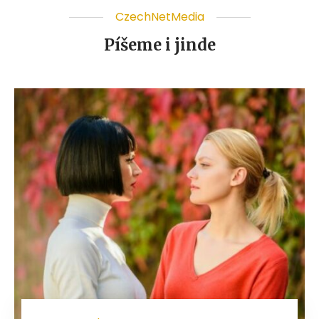
CzechNetMedia
Píšeme i jinde