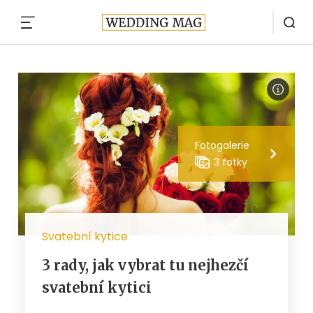
MENU
Fotogalerie
3 fotky
Svatební kytice
3 rady, jak vybrat tu nejhezčí
svatební kytici