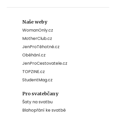
Naše weby
WomanOnly.cz
MotherClub.cz
JenProTěhotné.cz
Oběhání.cz
JenProCestovatele.cz
TOPZINE.cz
StudentMag.cz
Pro svatebčany
Šaty na svatbu
Blahopřání ke svatbě