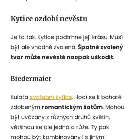
Kytice ozdobí nevěstu
Je to tak. Kytice podtrhne její krásu. Musí
být ale vhodně zvolená.
Špatně zvolený
tvar může nevěstě naopak uškodit.
Biedermaier
Kulatá
svatební kytice
. Hodí se k bohatě
zdobeným
romantickým šatům
. Mohou
být uvázány z různých druhů květin,
většinou se ale jedná o růže. Ty pak
mohou být kombinovány i s jinými