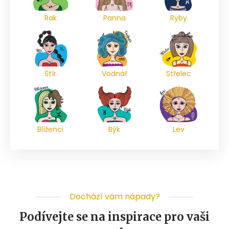
Rak
Panna
Ryby
Štír
Vodnář
Střelec
Blíženci
Býk
Lev
Dochází vám nápady?
Podívejte se na inspirace pro vaši