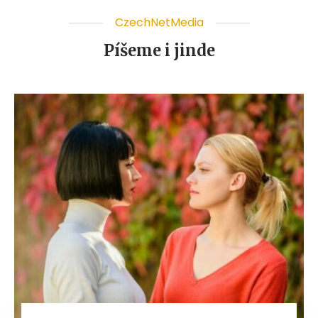
CzechNetMedia
Píšeme i jinde