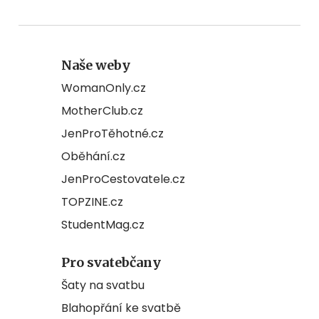
Naše weby
WomanOnly.cz
MotherClub.cz
JenProTěhotné.cz
Oběhání.cz
JenProCestovatele.cz
TOPZINE.cz
StudentMag.cz
Pro svatebčany
Šaty na svatbu
Blahopřání ke svatbě