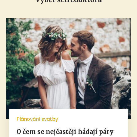
Plánování svatby
O čem se nejčastěji hádají páry