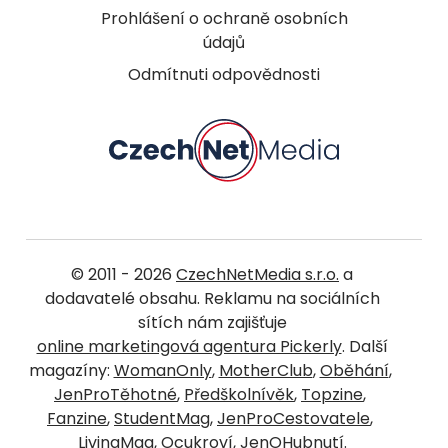
Prohlášení o ochraně osobních
údajů
Odmítnuti odpovědnosti
© 2011 - 2026
CzechNetMedia s.r.o.
a
dodavatelé obsahu. Reklamu na sociálních
sítích nám zajišťuje
online marketingová agentura Pickerly
. Další
magazíny:
WomanOnly
,
MotherClub
,
Oběhání
,
JenProTěhotné
,
Předškolnívěk
,
Topzine
,
Fanzine
,
StudentMag
,
JenProCestovatele
,
LivingMag
,
Ocukroví
,
JenOHubnutí
.