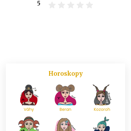
5
Horoskopy
Váhy
Beran
Kozoroh