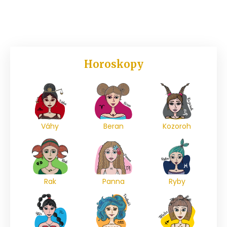
Horoskopy
Váhy
Beran
Kozoroh
Rak
Panna
Ryby