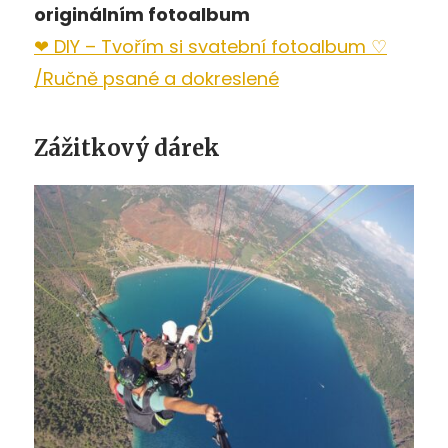
originálním fotoalbum
❤ DIY – Tvořím si svatební fotoalbum ♡
/Ručně psané a dokreslené
Zážitkový dárek