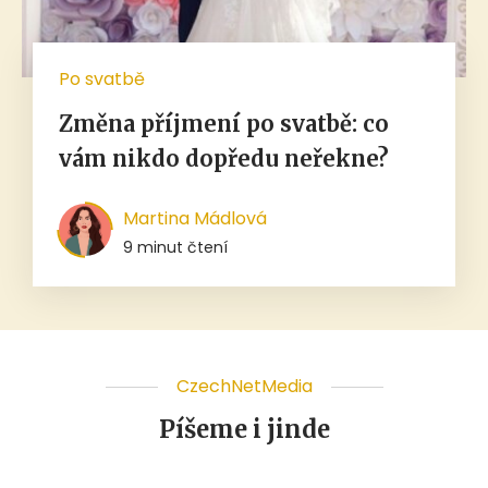
Po svatbě
Změna příjmení po svatbě: co
vám nikdo dopředu neřekne?
Martina Mádlová
9 minut čtení
CzechNetMedia
Píšeme i jinde