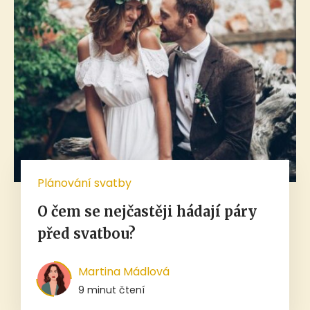
Plánování svatby
O čem se nejčastěji hádají páry
před svatbou?
Martina Mádlová
9 minut čtení