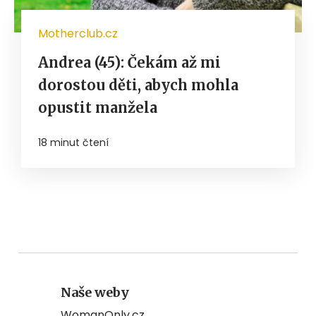
Motherclub.cz
Andrea (45): Čekám až mi
dorostou děti, abych mohla
opustit manžela
18 minut čtení
Naše weby
WomanOnly.cz