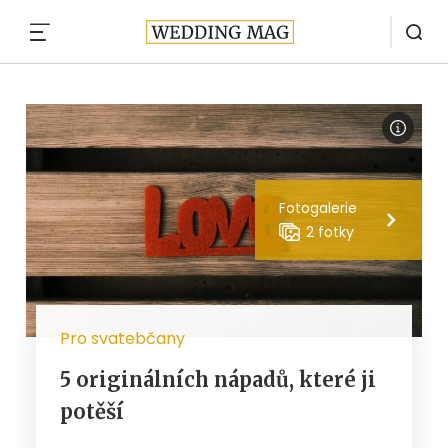
MENU
Fotogalerie
2 fotky
Pro svatebčany
5 originálních nápadů, které ji
potěší