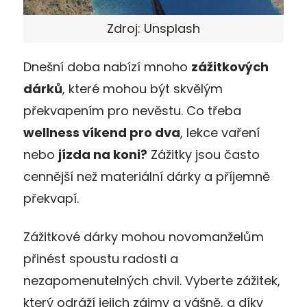
Zdroj: Unsplash
Dnešní doba nabízí mnoho
zážitkových
dárků
, které mohou být skvělým
překvapením pro nevěstu. Co třeba
wellness víkend pro dva
, lekce vaření
nebo
jízda na koni?
Zážitky jsou často
cennější než materiální dárky a příjemně
překvapí.
Zážitkové dárky mohou novomanželům
přinést spoustu radosti a
nezapomenutelných chvil. Vyberte zážitek,
který odráží jejich zájmy a vášně, a díky