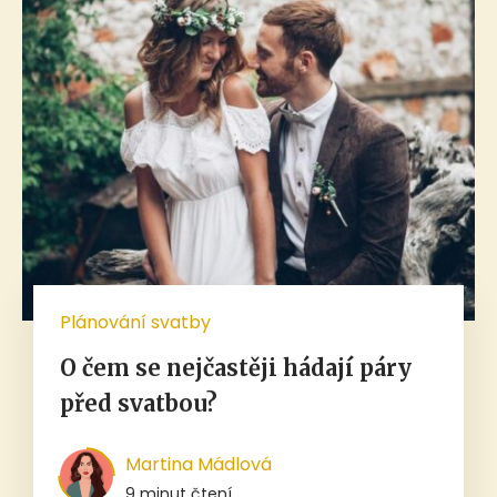
Plánování svatby
O čem se nejčastěji hádají páry
před svatbou?
Martina Mádlová
9 minut čtení