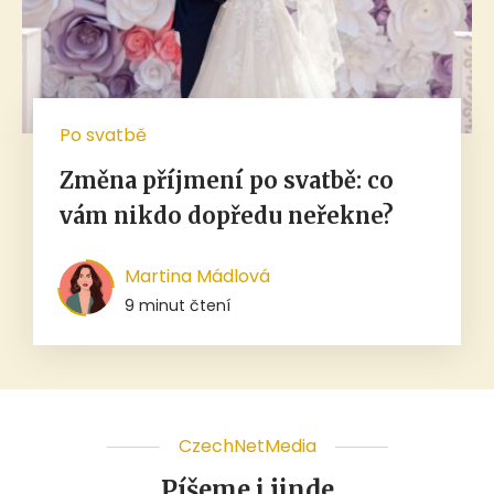
Po svatbě
Změna příjmení po svatbě: co
vám nikdo dopředu neřekne?
Martina Mádlová
9 minut čtení
CzechNetMedia
Píšeme i jinde