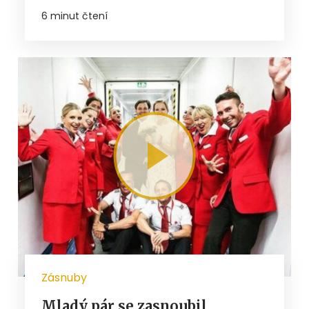
6 minut čtení
Zásnuby
Mladý pár se zasnoubil,