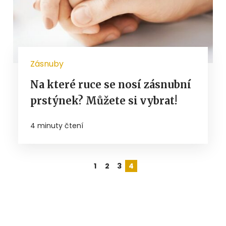
Zásnuby
Na které ruce se nosí zásnubní
prstýnek? Můžete si vybrat!
4 minuty čtení
1
2
3
4