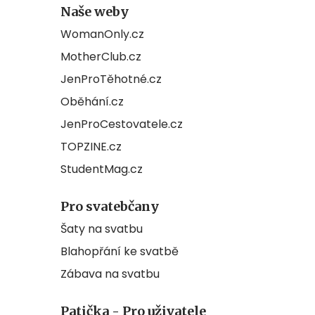
Naše weby
WomanOnly.cz
MotherClub.cz
JenProTěhotné.cz
Oběhání.cz
JenProCestovatele.cz
TOPZINE.cz
StudentMag.cz
Pro svatebčany
Šaty na svatbu
Blahopřání ke svatbě
Zábava na svatbu
Patička - Pro uživatele