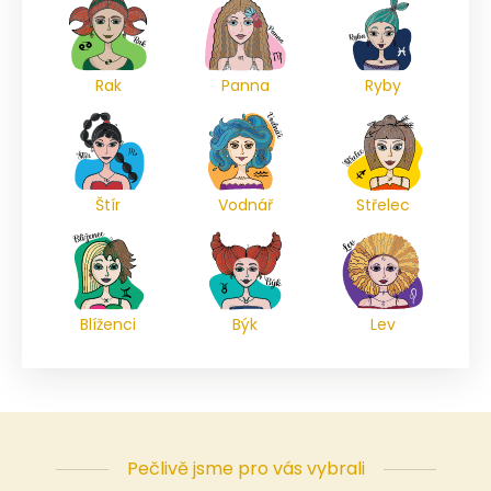
Rak
Panna
Ryby
Štír
Vodnář
Střelec
Blíženci
Býk
Lev
Pečlivě jsme pro vás vybrali