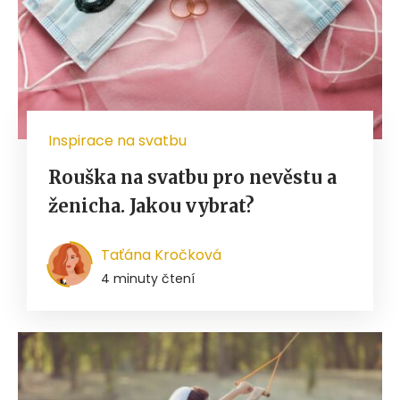
Inspirace na svatbu
Rouška na svatbu pro nevěstu a
ženicha. Jakou vybrat?
Taťána Kročková
4 minuty čtení