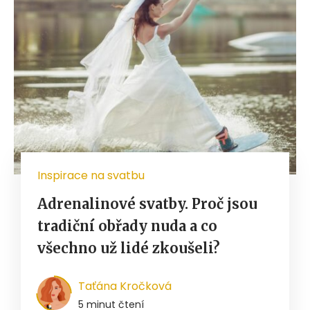
Inspirace na svatbu
Adrenalinové svatby. Proč jsou
tradiční obřady nuda a co
všechno už lidé zkoušeli?
Taťána Kročková
5 minut čtení