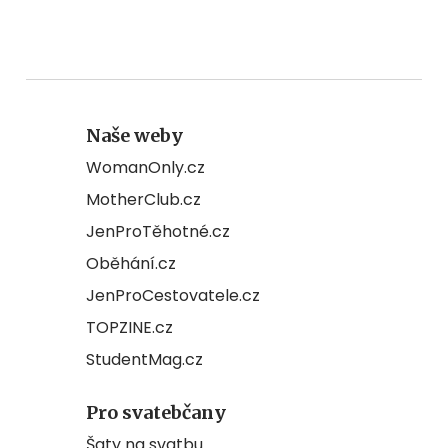
Naše weby
WomanOnly.cz
MotherClub.cz
JenProTěhotné.cz
Oběhání.cz
JenProCestovatele.cz
TOPZINE.cz
StudentMag.cz
Pro svatebčany
Šaty na svatbu