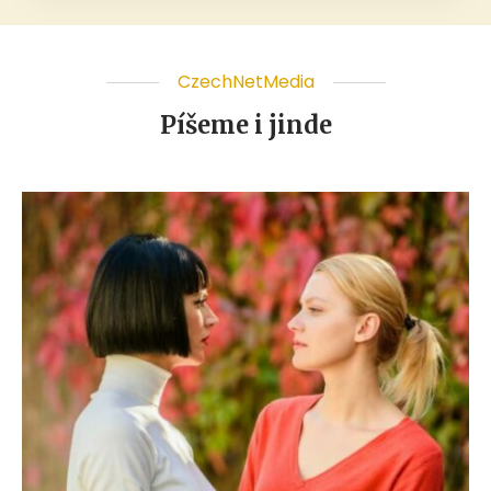
CzechNetMedia
Píšeme i jinde