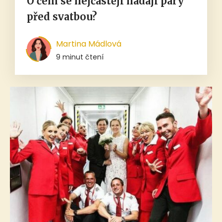
O čem se nejčastěji hádají páry
před svatbou?
Martina Mádlová
9 minut čtení