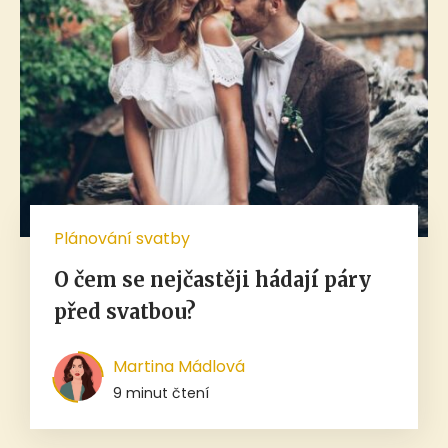
Plánování svatby
O čem se nejčastěji hádají páry
před svatbou?
Martina Mádlová
9 minut čtení