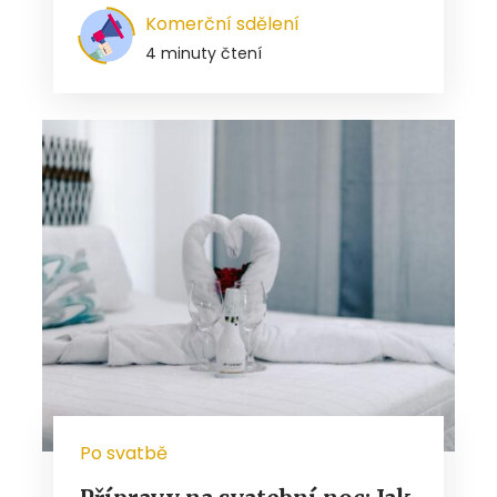
Komerční sdělení
4 minuty čtení
Po svatbě