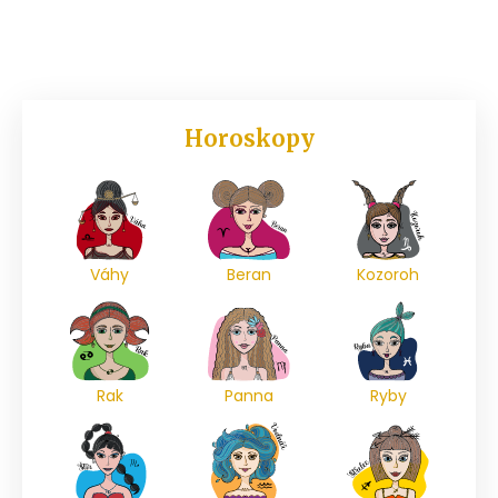
Horoskopy
Váhy
Beran
Kozoroh
Rak
Panna
Ryby