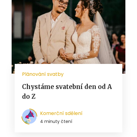
Plánování svatby
Chystáme svatební den od A
do Z
Komerční sdělení
4 minuty čtení