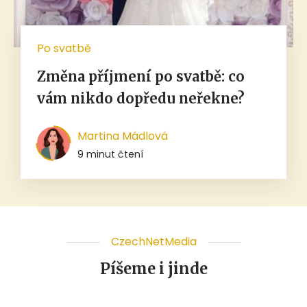
Po svatbě
Změna příjmení po svatbě: co
vám nikdo dopředu neřekne?
Martina Mádlová
9 minut čtení
CzechNetMedia
Píšeme i jinde