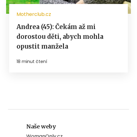
Motherclub.cz
Andrea (45): Čekám až mi
dorostou děti, abych mohla
opustit manžela
18 minut čtení
Naše weby
WomanOnly.cz