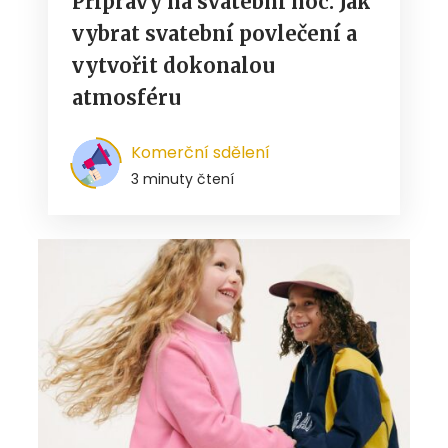
Přípravy na svatební noc: Jak
vybrat svatební povlečení a
vytvořit dokonalou
atmosféru
Komerční sdělení
3 minuty čtení