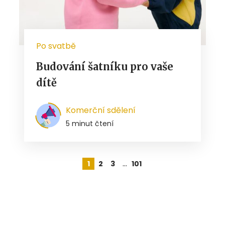
Po svatbě
Budování šatníku pro vaše
dítě
Komerční sdělení
5 minut čtení
…
1
2
3
101