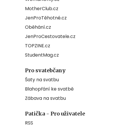
MotherClub.cz
JenProTěhotné.cz
Oběhání.cz
JenProCestovatele.cz
TOPZINE.cz
StudentMag.cz
Pro svatebčany
Šaty na svatbu
Blahopřání ke svatbě
Zábava na svatbu
Patička - Pro uživatele
RSS