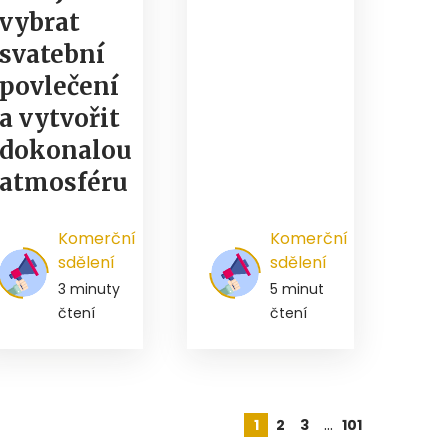
vybrat
svatební
povlečení
a vytvořit
dokonalou
atmosféru
Komerční
Komerční
sdělení
sdělení
3 minuty
5 minut
čtení
čtení
…
1
2
3
101