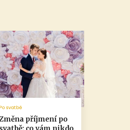
Po svatbě
Změna příjmení po
svatbě: co vám nikdo