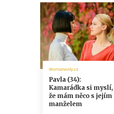
Womanonly.cz
Pavla (34):
Kamarádka si myslí,
že mám něco s jejím
manželem