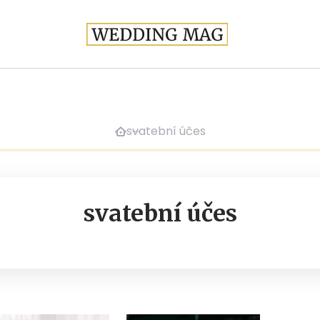
svatební účes
svatební účes