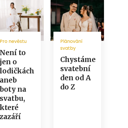
Pro nevěstu
Plánování
svatby
Není to
Chystáme
jen o
svatební
lodičkách
den od A
aneb
do Z
boty na
svatbu,
které
zazáří