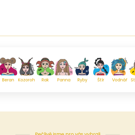
Beran
Kozoroh
Rak
Panna
Ryby
Štír
Vodnář
St
Pečlivě jsme pro vás vybrali