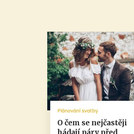
Plánování svatby
O čem se nejčastěji
hádají páry před