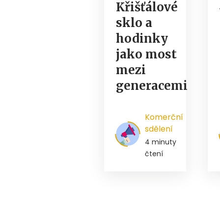
Křišťálové
sklo a
hodinky
jako most
mezi
generacemi
Komerční
sdělení
4 minuty
čtení