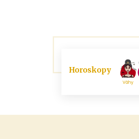
Horoskopy
Váhy