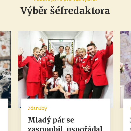
Výběr šéfredaktora
Zásnuby
Mladý pár se
zasnoubil, uspořádal