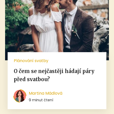
Plánování svatby
O čem se nejčastěji hádají páry
před svatbou?
Martina Mádlová
9 minut čtení