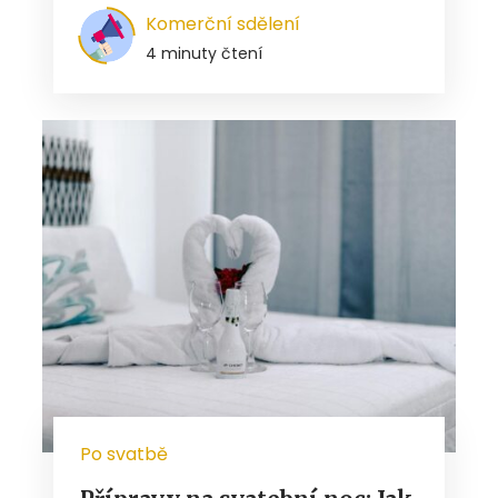
Komerční sdělení
4 minuty čtení
Po svatbě