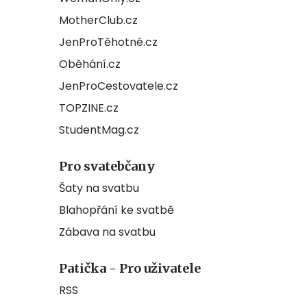
MotherClub.cz
JenProTěhotné.cz
Oběhání.cz
JenProCestovatele.cz
TOPZINE.cz
StudentMag.cz
Pro svatebčany
Šaty na svatbu
Blahopřání ke svatbě
Zábava na svatbu
Patička - Pro uživatele
RSS