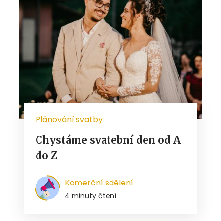
Plánování svatby
Chystáme svatební den od A
do Z
Komerční sdělení
4 minuty čtení