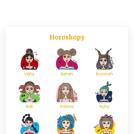
Horoskopy
Váhy
Beran
Kozoroh
Rak
Panna
Ryby