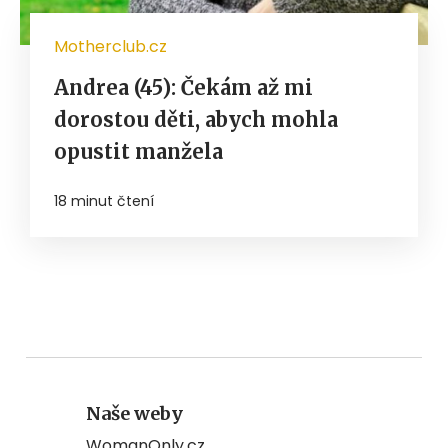
Motherclub.cz
Andrea (45): Čekám až mi
dorostou děti, abych mohla
opustit manžela
18 minut čtení
Naše weby
WomanOnly.cz