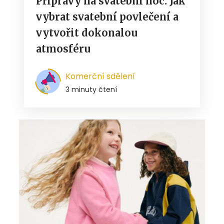
Přípravy na svatební noc: Jak
vybrat svatební povlečení a
vytvořit dokonalou
atmosféru
Komerční sdělení
3 minuty čtení