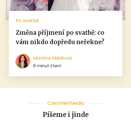
Po svatbě
Změna příjmení po svatbě: co
vám nikdo dopředu neřekne?
Martina Mádlová
9 minut čtení
CzechNetMedia
Píšeme i jinde