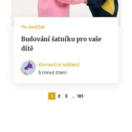
Po svatbě
Budování šatníku pro vaše
dítě
Komerční sdělení
5 minut čtení
…
1
2
3
101