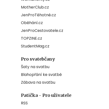
MotherClub.cz
JenProTěhotné.cz
Oběhání.cz
JenProCestovatele.cz
TOPZINE.cz
StudentMag.cz
Pro svatebčany
Šaty na svatbu
Blahopřání ke svatbě
Zábava na svatbu
Patička - Pro uživatele
RSS