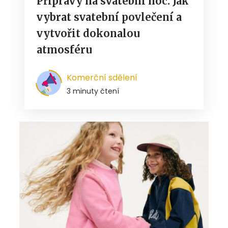
Přípravy na svatební noc: Jak
vybrat svatební povlečení a
vytvořit dokonalou
atmosféru
Komerční sdělení
3 minuty čtení