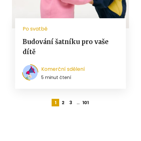
Po svatbě
Budování šatníku pro vaše
dítě
Komerční sdělení
5 minut čtení
…
1
2
3
101