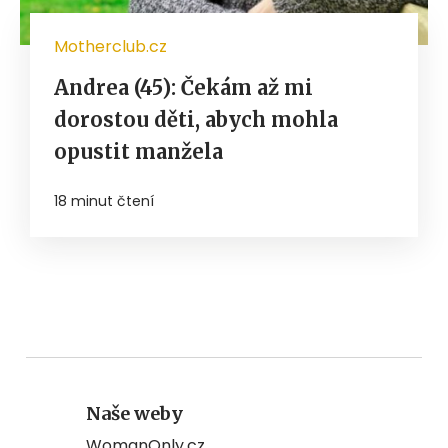
Motherclub.cz
Andrea (45): Čekám až mi
dorostou děti, abych mohla
opustit manžela
18 minut čtení
Naše weby
WomanOnly.cz