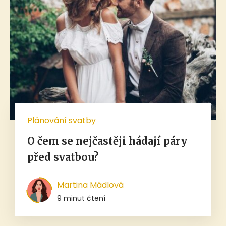
Plánování svatby
O čem se nejčastěji hádají páry
před svatbou?
Martina Mádlová
9 minut čtení