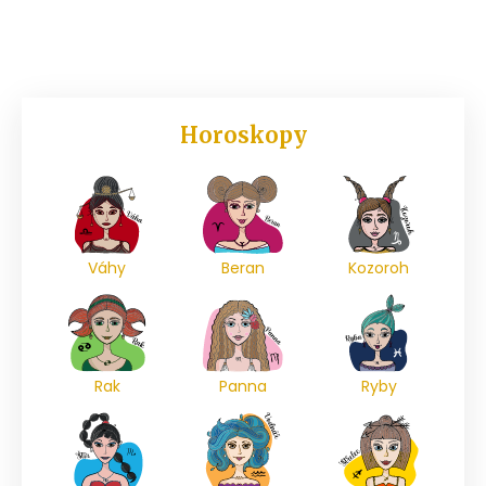
Horoskopy
Váhy
Beran
Kozoroh
Rak
Panna
Ryby