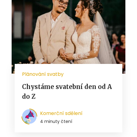
Plánování svatby
Chystáme svatební den od A
do Z
Komerční sdělení
4 minuty čtení