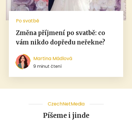
Po svatbě
Změna příjmení po svatbě: co
vám nikdo dopředu neřekne?
Martina Mádlová
9 minut čtení
CzechNetMedia
Píšeme i jinde