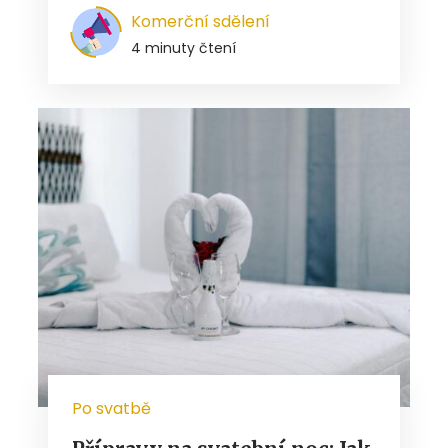
Komerční sdělení
4 minuty čtení
Po svatbě