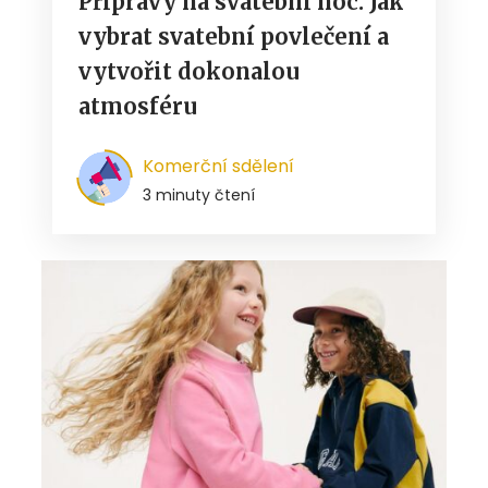
Přípravy na svatební noc: Jak
vybrat svatební povlečení a
vytvořit dokonalou
atmosféru
Komerční sdělení
3 minuty čtení