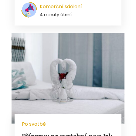
Komerční sdělení
4 minuty čtení
Po svatbě