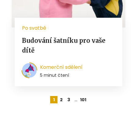
Po svatbě
Budování šatníku pro vaše
dítě
Komerční sdělení
5 minut čtení
…
1
2
3
101