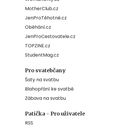
MotherClub.cz
JenProTěhotné.cz
Oběhání.cz
JenProCestovatele.cz
TOPZINE.cz
StudentMag.cz
Pro svatebčany
Šaty na svatbu
Blahopřání ke svatbě
Zábava na svatbu
Patička - Pro uživatele
RSS