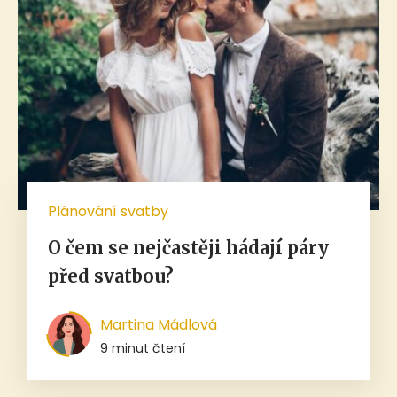
Plánování svatby
O čem se nejčastěji hádají páry
před svatbou?
Martina Mádlová
9 minut čtení