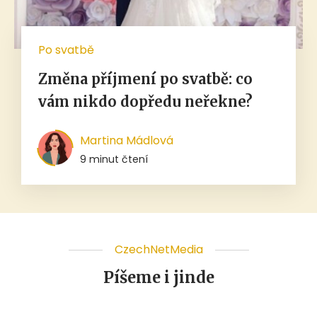
Po svatbě
Změna příjmení po svatbě: co
vám nikdo dopředu neřekne?
Martina Mádlová
9 minut čtení
CzechNetMedia
Píšeme i jinde