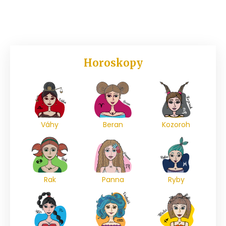
Horoskopy
Váhy
Beran
Kozoroh
Rak
Panna
Ryby