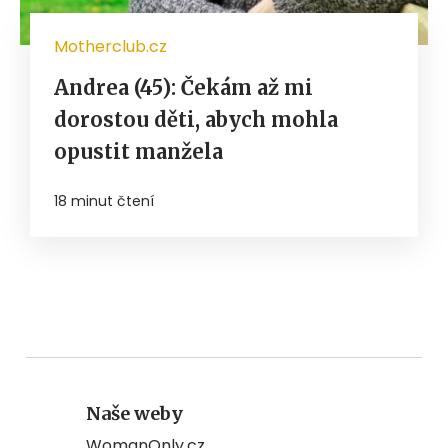
Motherclub.cz
Andrea (45): Čekám až mi
dorostou děti, abych mohla
opustit manžela
18 minut čtení
Naše weby
WomanOnly.cz