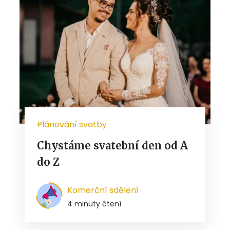
Plánování svatby
Chystáme svatební den od A
do Z
Komerční sdělení
4 minuty čtení