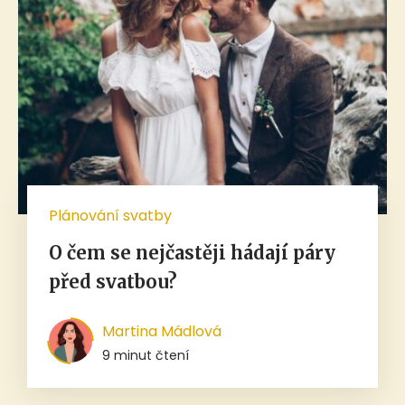
Plánování svatby
O čem se nejčastěji hádají páry
před svatbou?
Martina Mádlová
9 minut čtení