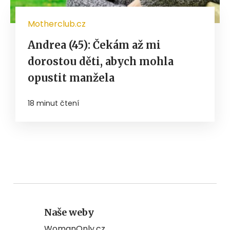
Motherclub.cz
Andrea (45): Čekám až mi
dorostou děti, abych mohla
opustit manžela
18 minut čtení
Naše weby
WomanOnly.cz