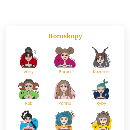
Horoskopy
Váhy
Beran
Kozoroh
Rak
Panna
Ryby