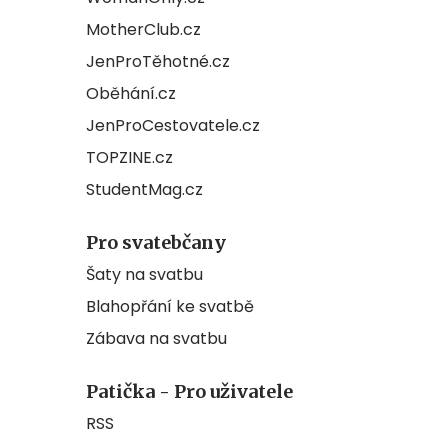
MotherClub.cz
JenProTěhotné.cz
Oběhání.cz
JenProCestovatele.cz
TOPZINE.cz
StudentMag.cz
Pro svatebčany
Šaty na svatbu
Blahopřání ke svatbě
Zábava na svatbu
Patička - Pro uživatele
RSS