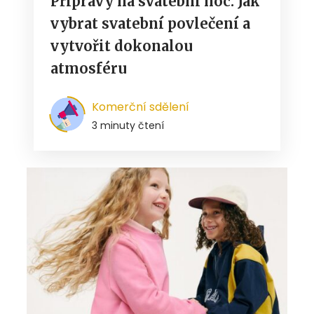
Přípravy na svatební noc: Jak
vybrat svatební povlečení a
vytvořit dokonalou
atmosféru
Komerční sdělení
3 minuty čtení