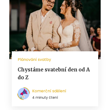
Plánování svatby
Chystáme svatební den od A
do Z
Komerční sdělení
4 minuty čtení