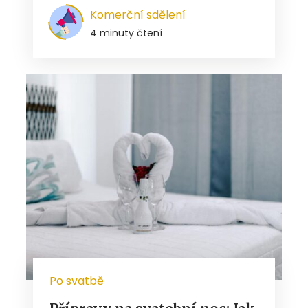
Komerční sdělení
4 minuty čtení
Po svatbě