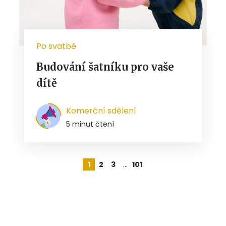
Po svatbě
Budování šatníku pro vaše
dítě
Komerční sdělení
5 minut čtení
…
1
2
3
101