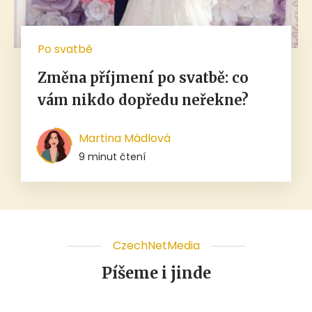
Po svatbě
Změna příjmení po svatbě: co
vám nikdo dopředu neřekne?
Martina Mádlová
9 minut čtení
CzechNetMedia
Píšeme i jinde