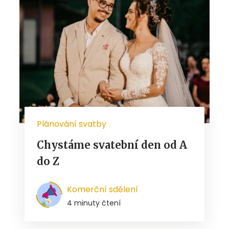
Plánování svatby
Chystáme svatební den od A
do Z
Komerční sdělení
4 minuty čtení