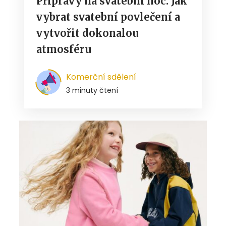
Přípravy na svatební noc: Jak
vybrat svatební povlečení a
vytvořit dokonalou
atmosféru
Komerční sdělení
3 minuty čtení