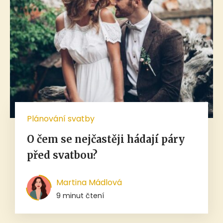
Plánování svatby
O čem se nejčastěji hádají páry
před svatbou?
Martina Mádlová
9 minut čtení