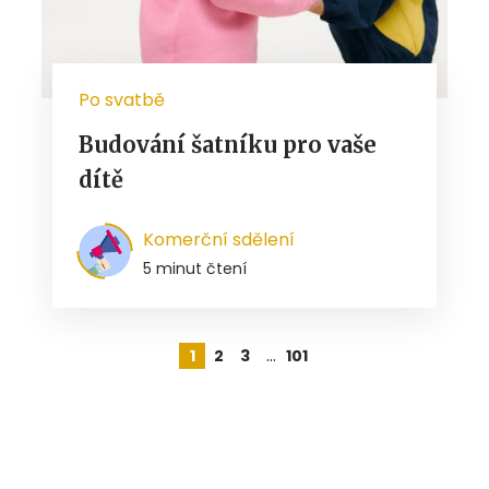
Po svatbě
Budování šatníku pro vaše
dítě
Komerční sdělení
5 minut čtení
…
1
2
3
101