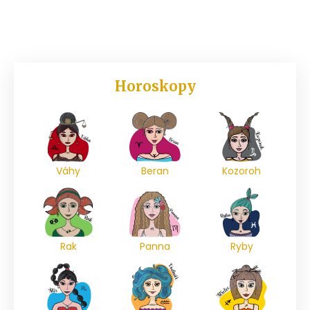
Horoskopy
Váhy
Beran
Kozoroh
Rak
Panna
Ryby