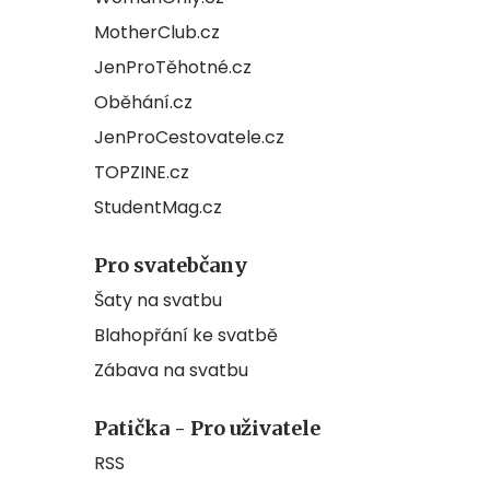
MotherClub.cz
JenProTěhotné.cz
Oběhání.cz
JenProCestovatele.cz
TOPZINE.cz
StudentMag.cz
Pro svatebčany
Šaty na svatbu
Blahopřání ke svatbě
Zábava na svatbu
Patička - Pro uživatele
RSS