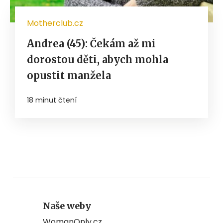
Motherclub.cz
Andrea (45): Čekám až mi
dorostou děti, abych mohla
opustit manžela
18 minut čtení
Naše weby
WomanOnly.cz