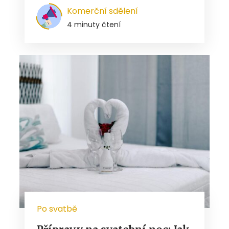
Komerční sdělení
4 minuty čtení
Po svatbě