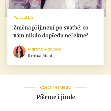
Po svatbě
Změna příjmení po svatbě: co
vám nikdo dopředu neřekne?
Martina Mádlová
9 minut čtení
CzechNetMedia
Píšeme i jinde