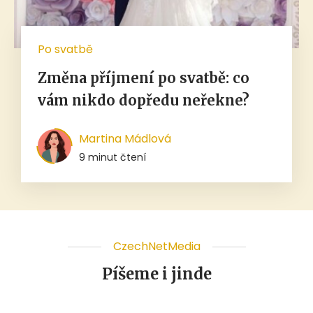
Po svatbě
Změna příjmení po svatbě: co
vám nikdo dopředu neřekne?
Martina Mádlová
9 minut čtení
CzechNetMedia
Píšeme i jinde