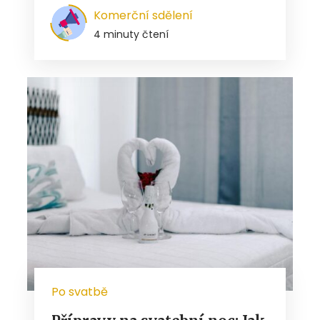
Komerční sdělení
4 minuty čtení
Po svatbě