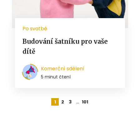
Po svatbě
Budování šatníku pro vaše
dítě
Komerční sdělení
5 minut čtení
…
1
2
3
101