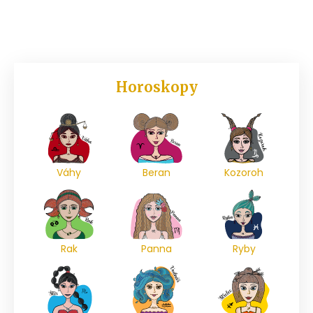
Horoskopy
Váhy
Beran
Kozoroh
Rak
Panna
Ryby