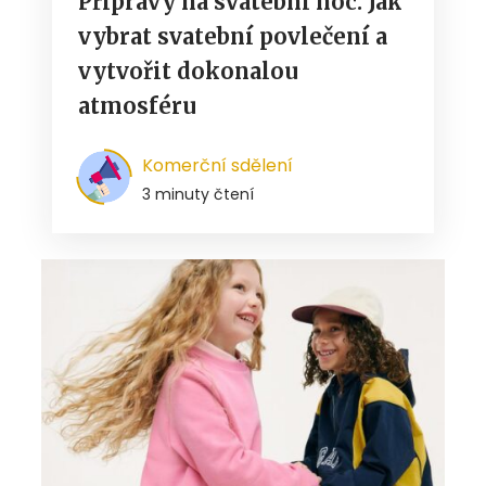
Přípravy na svatební noc: Jak
vybrat svatební povlečení a
vytvořit dokonalou
atmosféru
Komerční sdělení
3 minuty čtení