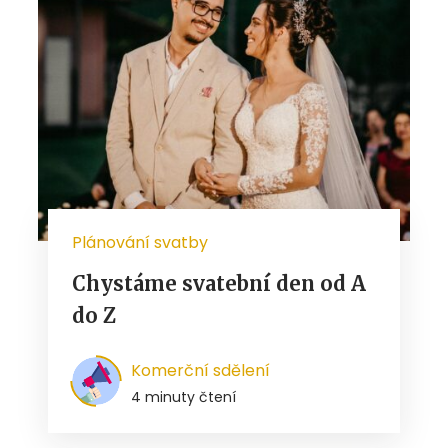
Plánování svatby
Chystáme svatební den od A
do Z
Komerční sdělení
4 minuty čtení