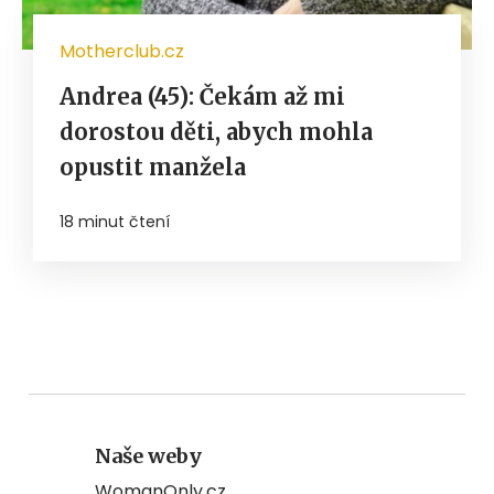
Motherclub.cz
Andrea (45): Čekám až mi
dorostou děti, abych mohla
opustit manžela
18 minut čtení
Naše weby
WomanOnly.cz