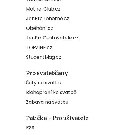
MotherClub.cz
JenProTěhotné.cz
Oběhání.cz
JenProCestovatele.cz
TOPZINE.cz
StudentMag.cz
Pro svatebčany
Šaty na svatbu
Blahopřání ke svatbě
Zábava na svatbu
Patička - Pro uživatele
RSS