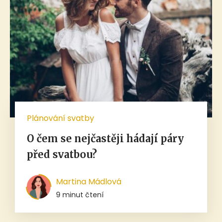
Plánování svatby
O čem se nejčastěji hádají páry
před svatbou?
Martina Mádlová
9 minut čtení