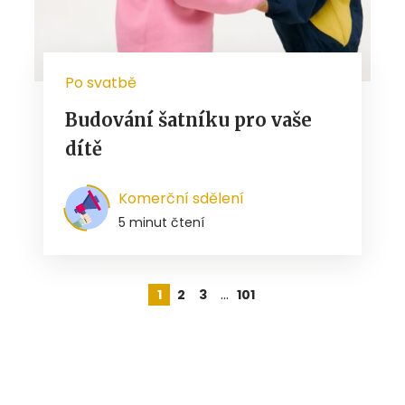
Po svatbě
Budování šatníku pro vaše
dítě
Komerční sdělení
5 minut čtení
…
1
2
3
101