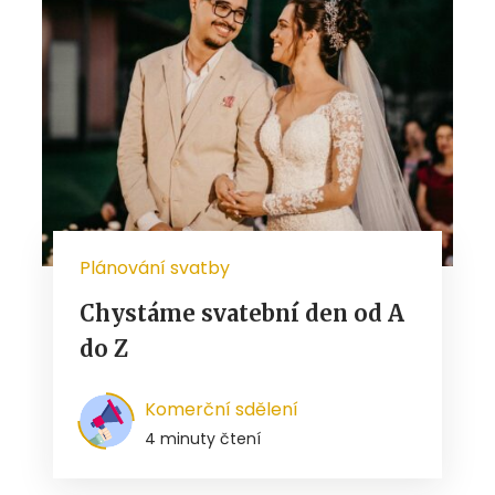
Plánování svatby
Chystáme svatební den od A
do Z
Komerční sdělení
4 minuty čtení