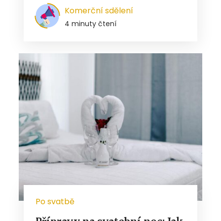
Komerční sdělení
4 minuty čtení
Po svatbě