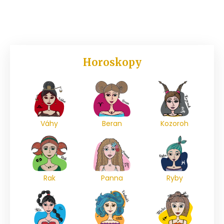
Horoskopy
Váhy
Beran
Kozoroh
Rak
Panna
Ryby