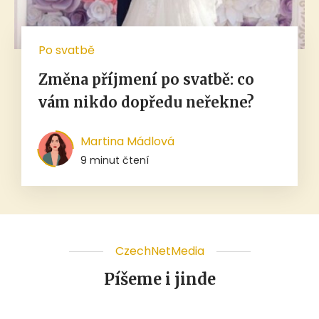
Po svatbě
Změna příjmení po svatbě: co
vám nikdo dopředu neřekne?
Martina Mádlová
9 minut čtení
CzechNetMedia
Píšeme i jinde