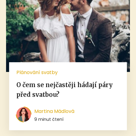
Plánování svatby
O čem se nejčastěji hádají páry
před svatbou?
Martina Mádlová
9 minut čtení