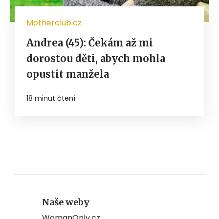
Motherclub.cz
Andrea (45): Čekám až mi
dorostou děti, abych mohla
opustit manžela
18 minut čtení
Naše weby
WomanOnly.cz