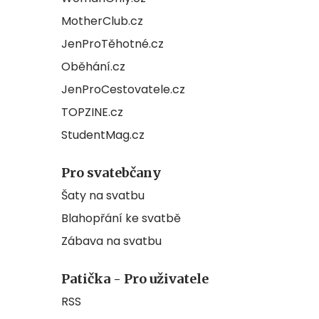
MotherClub.cz
JenProTěhotné.cz
Oběhání.cz
JenProCestovatele.cz
TOPZINE.cz
StudentMag.cz
Pro svatebčany
Šaty na svatbu
Blahopřání ke svatbě
Zábava na svatbu
Patička - Pro uživatele
RSS