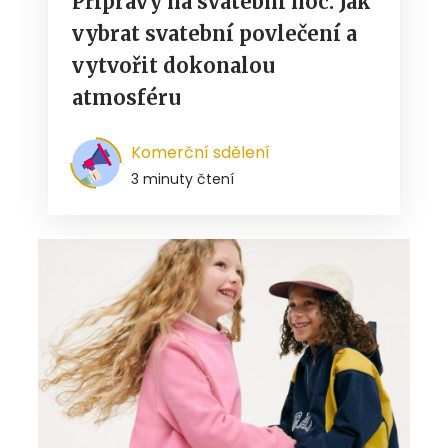
Přípravy na svatební noc: Jak
vybrat svatební povlečení a
vytvořit dokonalou
atmosféru
Komerční sdělení
3 minuty čtení