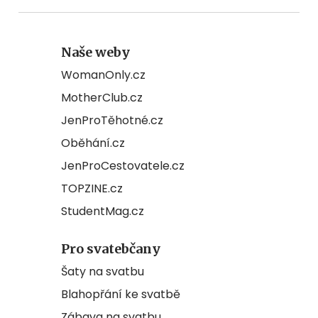
Naše weby
WomanOnly.cz
MotherClub.cz
JenProTěhotné.cz
Oběhání.cz
JenProCestovatele.cz
TOPZINE.cz
StudentMag.cz
Pro svatebčany
Šaty na svatbu
Blahopřání ke svatbě
Zábava na svatbu