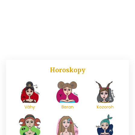
Horoskopy
Váhy
Beran
Kozoroh