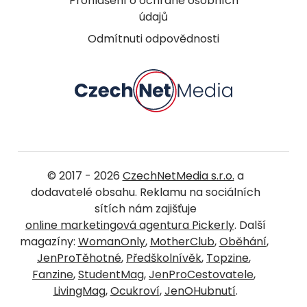
Prohlášení o ochraně osobních
údajů
Odmítnuti odpovědnosti
© 2017 - 2026
CzechNetMedia s.r.o.
a
dodavatelé obsahu. Reklamu na sociálních
sítích nám zajišťuje
online marketingová agentura Pickerly
. Další
magazíny:
WomanOnly
,
MotherClub
,
Oběhání
,
JenProTěhotné
,
Předškolnívěk
,
Topzine
,
Fanzine
,
StudentMag
,
JenProCestovatele
,
LivingMag
,
Ocukroví
,
JenOHubnutí
.