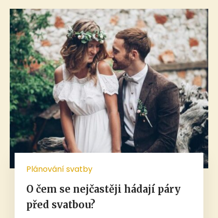
Plánování svatby
O čem se nejčastěji hádají páry
před svatbou?