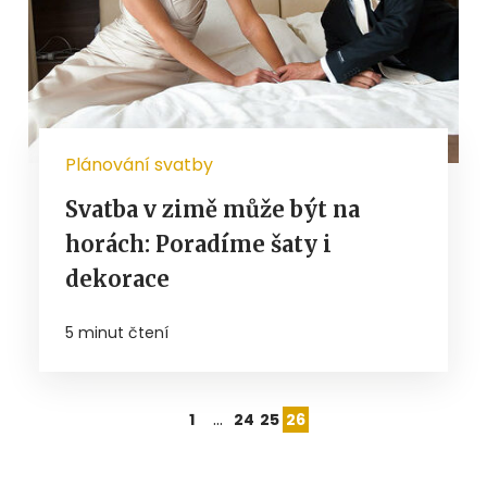
Plánování svatby
Svatba v zimě může být na
horách: Poradíme šaty i
dekorace
5 minut čtení
…
1
24
25
26