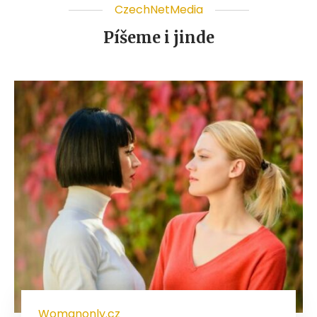
CzechNetMedia
Píšeme i jinde
Womanonly.cz