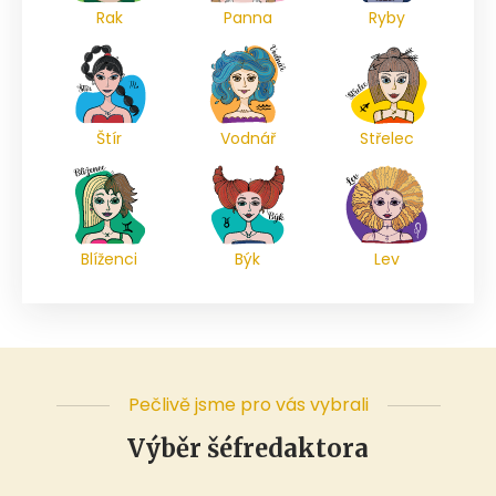
Rak
Panna
Ryby
Štír
Vodnář
Střelec
Blíženci
Býk
Lev
Pečlivě jsme pro vás vybrali
Výběr šéfredaktora