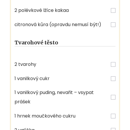
2 polévkové lžíce kakaa
citronová kůra (opravdu nemusí být!)
Tvarohové těsto
2 tvarohy
1 vanilkový cukr
1 vanilkový puding, nevařit – vsypat
prášek
1 hrnek moučkového cukru