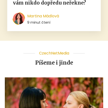
vám nikdo dopředu neřekne?
Martina Mádlová
9 minut čtení
CzechNetMedia
Píšeme i jinde