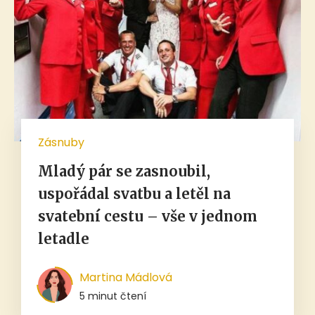
Zásnuby
Mladý pár se zasnoubil,
uspořádal svatbu a letěl na
svatební cestu – vše v jednom
letadle
Martina Mádlová
5 minut čtení