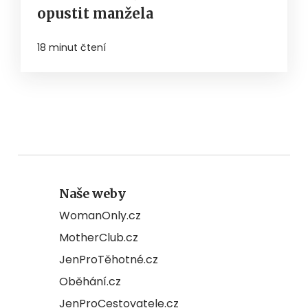
opustit manžela
18 minut čtení
Naše weby
WomanOnly.cz
MotherClub.cz
JenProTěhotné.cz
Oběhání.cz
JenProCestovatele.cz