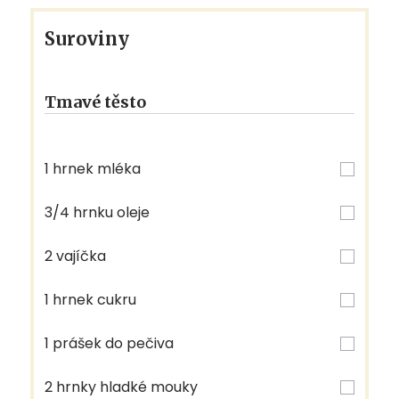
Suroviny
Tmavé těsto
1 hrnek mléka
3/4 hrnku oleje
2 vajíčka
1 hrnek cukru
1 prášek do pečiva
2 hrnky hladké mouky