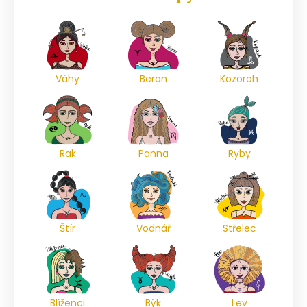
Váhy
Beran
Kozoroh
Rak
Panna
Ryby
Štír
Vodnář
Střelec
Blíženci
Býk
Lev