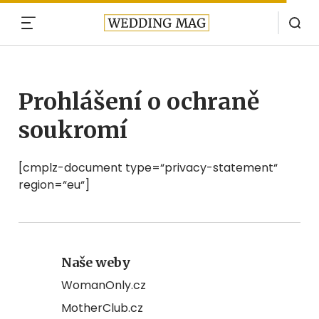
MENU
Prohlášení o ochraně
soukromí
[cmplz-document type=“privacy-statement“
region=“eu“]
Naše weby
WomanOnly.cz
MotherClub.cz