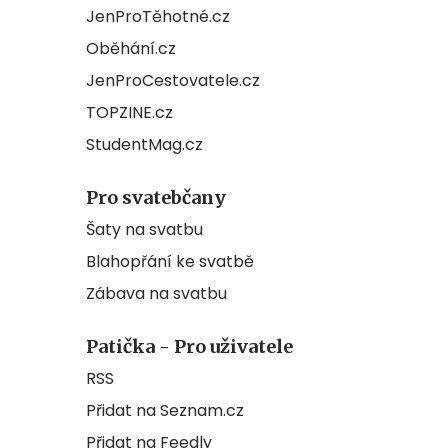
JenProTěhotné.cz
Oběhání.cz
JenProCestovatele.cz
TOPZINE.cz
StudentMag.cz
Pro svatebčany
Šaty na svatbu
Blahopřání ke svatbě
Zábava na svatbu
Patička - Pro uživatele
RSS
Přidat na Seznam.cz
Přidat na Feedly