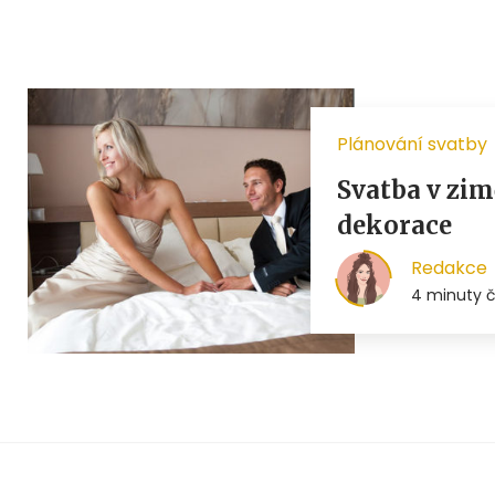
Plánování svatby
Svatba v zim
dekorace
Redakce
4 minuty č