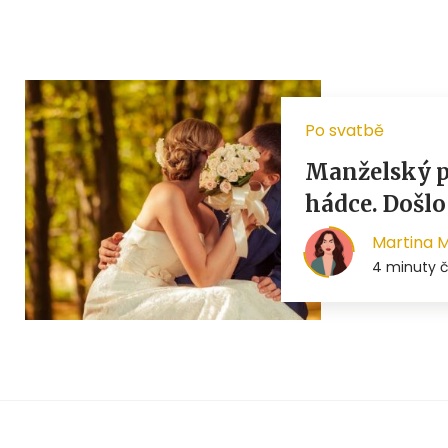
Po svatbě
Manželský pá
hádce. Došlo
Martina 
4 minuty č