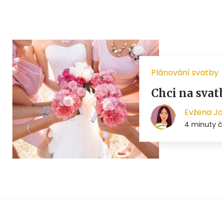
Plánování svatby
Chci na svat
Evžena J
4 minuty č